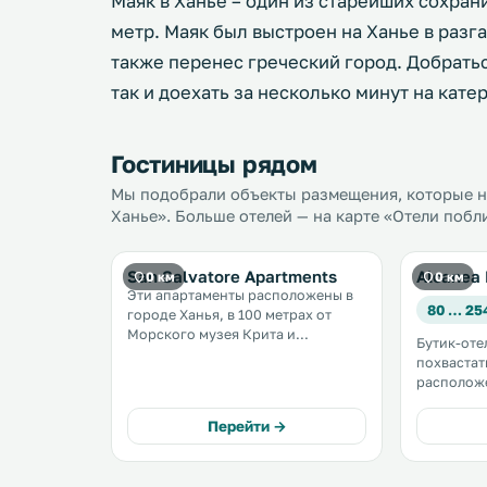
Маяк в Ханье – один из старейших сохран
метр. Маяк был выстроен на Ханье в разг
также перенес греческий город. Добратьс
так и доехать за несколько минут на катер
Гостиницы рядом
Мы подобрали объекты размещения, которые на
Ханье». Больше отелей — на карте «Отели побл
San Salvatore Apartments
Alcanea 
0 км
0 км
Эти апартаменты расположены в
80 … 25
городе Ханья, в 100 метрах от
Морского музея Крита и
Бутик-оте
венецианской крепости Фиркас. К
похвастат
услугам гостей патио, бесплатный
располож
Wi-Fi и бесплатная частная
Старом гор
парковка на территории. Из окон
находится
Перейти →
открывается вид на море. .
здании, и
элегантны
цветами. Из бара открывается