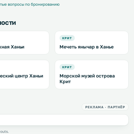
й вид на Старый порт. .
тые вопросы по бронированию
ности
КРИТ
ная Ханьи
Мечеть янычар в Ханье
КРИТ
еский центр Ханьи
Морской музей острова
Крит
РЕКЛАМА · ПАРТНЁР
outs.