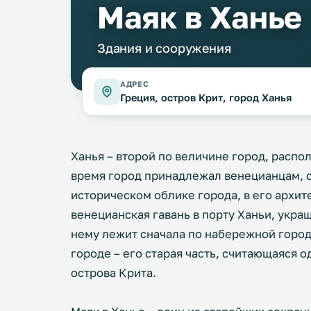
Маяк в Ханье
Здания и сооружения
АДРЕС
Греция, остров Крит, город Ханья
Ханья – второй по величине город, распо
время город принадлежал венецианцам, с
историческом облике города, в его архит
венецианская гавань в порту Ханьи, укра
нему лежит сначала по набережной города
городе – его старая часть, считающаяся 
острова Крита.