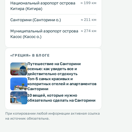
Национальный аэропорт острова
≈ 199 км
Китира (Китира)
Санторини (Санторини о.)
≈ 211 км
Муниципальный аэропорт острова
≈ 274 км
Касос (Касос о.)
«ГРЕЦИЯ» В БЛОГЕ
Путешествие на Санторини
осенью: как увидеть все и
действительно отдохнуть
Топ-5 самых красивых и
колоритных отелей и апартаментов
Санторини
10 вещей, которые нужно
обязательно сделать на Санторини
При копировании любой информации активная ссылка
на источник обязательна.