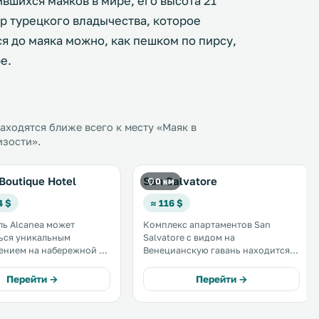
ившихся маяков в мире, его высота 21
ар турецкого владычества, которое
я до маяка можно, как пешком по пирсу,
е.
ходятся ближе всего к месту «Маяк в
изости».
Boutique Hotel
San Salvatore
0 км
4 $
≈ 116 $
ль Alcanea может
Комплекс апартаментов San
ься уникальным
Salvatore с видом на
ением на набережной в
Венецианскую гавань находится в
оде Хани. Он
исторической части города Ханья,
 в историческом
прямо над крепостью Фиркас.
Перейти →
Перейти →
меет винный бар и
Расстояние до крепости Фиркас
й внутренний двор с
составляет 100 метров. .