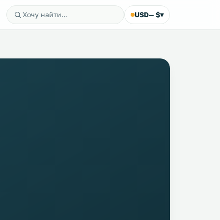
USD
— $
▾