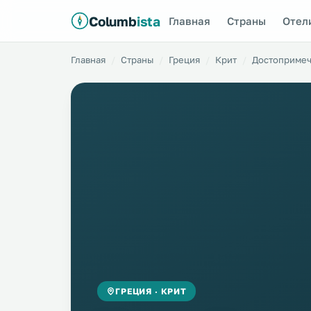
Columb
ista
Главная
Страны
Отел
Главная
Страны
Греция
Крит
Достопримеч
ГРЕЦИЯ · КРИТ