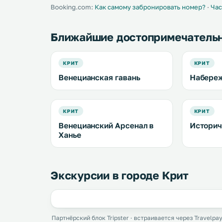
живописны
Booking.com:
Как самому забронировать номер?
·
Час
Ближайшие достопримечатель
КРИТ
КРИТ
Венецианская гавань
Набереж
КРИТ
КРИТ
Венецианский Арсенал в
Историч
Ханье
Экскурсии в городе Крит
Партнёрский блок Tripster · встраивается через Travelpay