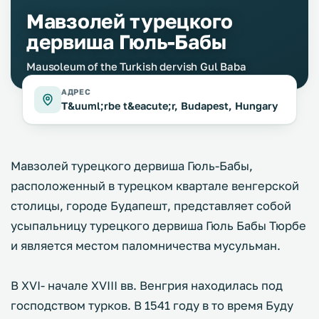
Мавзолей турецкого
дервиша Гюль-Бабы
Mausoleum of the Turkish dervish Gul Baba
АДРЕС
T&uuml;rbe t&eacute;r, Budapest, Hungary
Мавзолей турецкого дервиша Гюль-Бабы,
расположенный в турецком квартале венгерской
столицы, городе Будапешт, представляет собой
усыпальницу турецкого дервиша Гюль Бабы Тюрбе
и является местом паломничества мусульман.
В XVI- начале XVIII вв. Венгрия находилась под
господством турков. В 1541 году в то время Буду