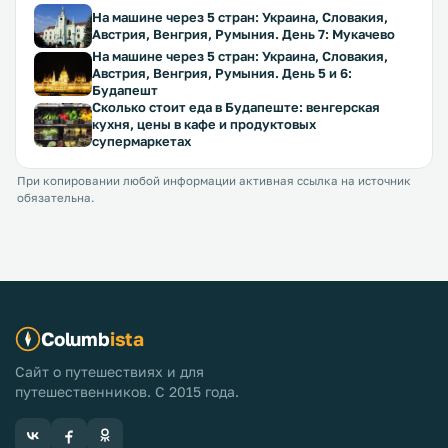
На машине через 5 стран: Украина, Словакия,
Австрия, Венгрия, Румыния. День 7: Мукачево
На машине через 5 стран: Украина, Словакия,
Австрия, Венгрия, Румыния. День 5 и 6:
Будапешт
Сколько стоит еда в Будапеште: венгерская
кухня, цены в кафе и продуктовых
супермаркетах
При копировании любой информации активная ссылка на источник
обязательна.
Columb
ista
Сайт о путешествиях и для
путешественников. С 2015 года.