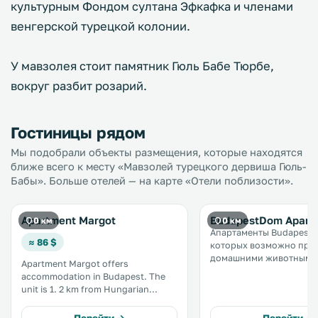
культурным Фондом султана Эфкафка и членами
венгерской турецкой колонии.
У мавзолея стоит памятник Гюль Бабе Тюрбе,
вокруг разбит розарий.
Гостиницы рядом
Мы подобрали объекты размещения, которые находятся
ближе всего к месту «Мавзолей турецкого дервиша Гюль-
Бабы». Больше отелей — на карте «Отели поблизости».
Apartment Margot
BudapestDom Apart
0 км
0 км
Апартаменты BudapestD
≈ 86 $
которых возможно про
домашними животными
Apartment Margot offers
расположены в Будапешт
accommodation in Budapest. The
от здания венгерского
unit is 1. 2 km from Hungarian
парламента и в 1,6 км о
Parliament Building. Free WiFi is
Матьяша. В распоряжении гостей
provided throughout the property.