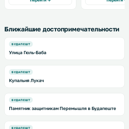
Перейти →
Перейти →
балкон и повсеместный
The kitchenette features a
бесплатный Wi-Fi. .
microwave and a toaster. .
Ближайшие достопримечательности
БУДАПЕШТ
Улица Гюль-Баба
БУДАПЕШТ
Купальня Лукач
БУДАПЕШТ
Памятник защитникам Перемышля в Будапеште
БУДАПЕШТ