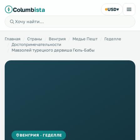
Columb
ista
USD
▾
Главная
Страны
Венгрия
Медье Пешт
Геделле
Достопримечательности
Мавзолей турецкого дервиша Гюль-Бабы
ВЕНГРИЯ · ГЕДЕЛЛЕ