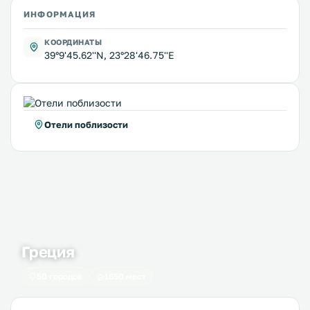
ИНФОРМАЦИЯ
КООРДИНАТЫ
39°9'45.62''N, 23°28'46.75''E
Отели поблизости
Греция
50 городов
1650 мест