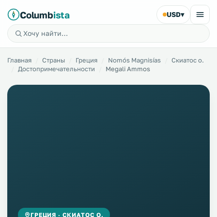
Columb
ista
USD
▾
Главная
Страны
Греция
Nomós Magnisías
Скиатос о.
Достопримечательности
Megali Ammos
ГРЕЦИЯ · СКИАТОС О.