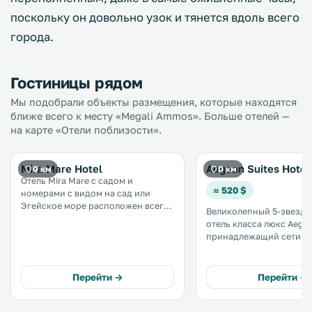
поскольку он довольно узок и тянется вдоль всего
города.
Гостиницы рядом
Мы подобрали объекты размещения, которые находятся
ближе всего к месту «Megali Ammos». Больше отелей —
на карте «Отели поблизости».
Mira Mare Hotel
Aegean Suites Hotel
0 км
0 км
Отель Mira Mare с садом и
≈ 520 $
номерами с видом на сад или
Эгейское море расположен всего
Великолепный 5-звезд
в нескольких метрах от пляжа
отель класса люкс Aegea
Мегали-Аммос. В зонах
принадлежащий сети Sm
общественного пользования
Hotels of the World, на
предоставляется бесплатный WiFi.
холме с видом на песч
.
городка Мегали Аммос. В этом
Перейти →
Перейти →
отеле имеются всего 20
Все номера являются лю