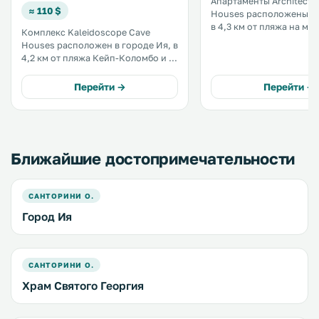
Апартаменты Architect 
≈ 110 $
Houses расположены в 
в 4,3 км от пляжа на мы
Комплекс Kaleidoscope Cave
и в 200 метрах от морс
Houses расположен в городе Ия, в
Ии. В числе удобств кондиционер.
4,2 км от пляжа Кейп-Коломбо и в
На всей территории
200 метрах от Морского музея. Из
предоставляется беспла
окон открывается вид на
Перейти →
Перейти →
Fi. .
кальдеру. К услугам гостей
бесплатный Wi-Fi, кондиционер и
гидромассажная ванна. .
Ближайшие достопримечательности
САНТОРИНИ О.
Город Ия
САНТОРИНИ О.
Храм Святого Георгия