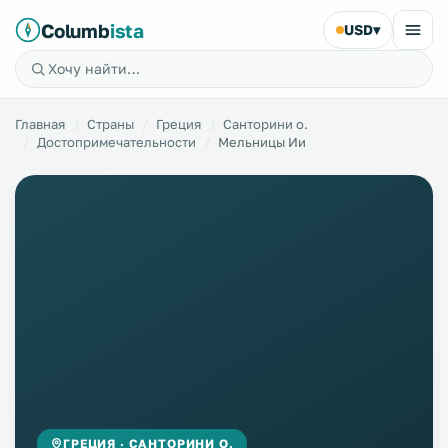
Columb
ista
USD
▾
Главная
Страны
Греция
Санторини о.
Достопримечательности
Мельницы Ии
ГРЕЦИЯ · САНТОРИНИ О.