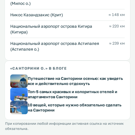
(Милос о.)
Никос Казандзакис (Крит)
≈ 148 км
Национальный аэропорт острова Китира
≈ 220 км
(Китира)
Национальный аэропорт острова Астипалея
≈ 239 км
(Астипалея о.)
«САНТОРИНИ О.» В БЛОГЕ
Путешествие на Санторини осенью: как увидеть
все и действительно отдохнуть
Топ-5 самых красивых и колоритных отелей и
апартаментов Санторини
10 вещей, которые нужно обязательно сделать
на Санторини
При копировании любой информации активная ссылка на источник
обязательна.