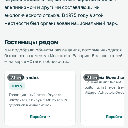
альпинизмом и другими составляющими
экологического отдыха. В 1975 году в этой
местности был организован национальный парк.
Гостиницы рядом
Мы подобрали объекты размещения, которые находятся
ближе всего к месту «Местность Загори». Больше отелей
— на карте «Отели поблизости».
Hotel Dryades
Adrasteia Guesthou
2 км
2 км
Housed in an 18-century
≈ 81 $
building, in the centre o
Village, Adrasteia Guest
Традиционный отель Dryades
offers traditionally deco
находится в окружении буковых
accommodation with fire
деревьев в живописной
free WiFi. .
деревушке Загория. К услугам
гостей снэк-бар с видом на гору
Перейти →
Перейти →
Тимфи, а также номера в
загородном стиле с собственной