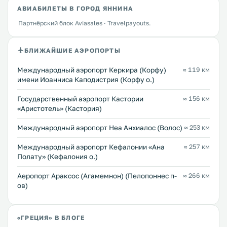
АВИАБИЛЕТЫ В ГОРОД ЯННИНА
Партнёрский блок Aviasales · Travelpayouts.
БЛИЖАЙШИЕ АЭРОПОРТЫ
Международный аэропорт Керкира (Корфу)
≈ 119 км
имени Иоанниса Каподистрия (Корфу о.)
Государственный аэропорт Кастории
≈ 156 км
«Аристотель» (Кастория)
Международный аэропорт Неа Анхиалос (Волос)
≈ 253 км
Международный аэропорт Кефалонии «Ана
≈ 257 км
Полату» (Кефалония о.)
Аеропорт Араксос (Агамемнон) (Пелопоннес п-
≈ 266 км
ов)
«ГРЕЦИЯ» В БЛОГЕ