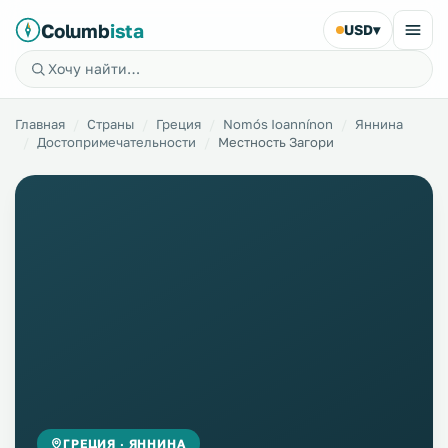
Columb
ista
USD
▾
Главная
Страны
Греция
Nomós Ioannínon
Яннина
Достопримечательности
Местность Загори
ГРЕЦИЯ · ЯННИНА