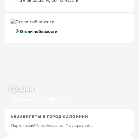
39°58'25.32''N, 20°43'41.2''E
Отели поблизости
Греция
50 городов
1650 мест
АВИАБИЛЕТЫ В ГОРОД САЛОНИКИ
Партнёрский блок Aviasales · Travelpayouts.