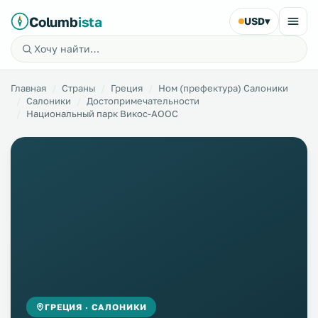
Columb
ista
USD
▾
Главная
Страны
Греция
Ном (префектура) Салоники
Салоники
Достопримечательности
Национальный парк Викос-АООС
ГРЕЦИЯ · САЛОНИКИ