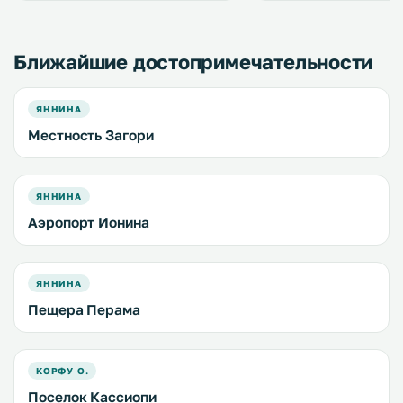
на гору Тимфи и ущелье. .
Ближайшие достопримечательности
ЯННИНА
Местность Загори
ЯННИНА
Аэропорт Ионина
ЯННИНА
Пещера Перама
КОРФУ О.
Поселок Кассиопи