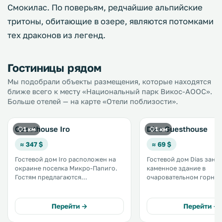
Смокилас. По поверьям, редчайшие альпийские
тритоны, обитающие в озере, являются потомками
тех драконов из легенд.
Гостиницы рядом
Мы подобрали объекты размещения, которые находятся
ближе всего к месту «Национальный парк Викос-АООС».
Больше отелей — на карте «Отели поблизости».
Guesthouse Iro
Dias Guesthouse
1 км
1 км
≈ 347 $
≈ 69 $
Гостевой дом Iro расположен на
Гостевой дом Dias зани
окраине поселка Микро-Папиго.
каменное здание в
Гостям предлагаются
очаровательном горном
традиционные номера с видом на
Микро Папиго. К вашим услугам
гору Астрака, ущелье Викос и
номера с камином и бе
деревню Мегало-Папиго. .
WiFi. Также вы по достоинству
Перейти →
Перейти →
оцените открывающийс
гостевого дома велико