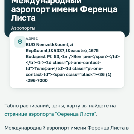
Международный
аэропорт имени Ференца
Листа
Аэропорты
АДРЕС
BUD Nemzetk&ouml;zi
Rep&uuml;l&#337;t&eacute;r,1675
Budapest Pf. 53,<br />Венгрия</span></td>
</tr><tr><td class="pl-one-contact-
td">Телефон</td><td class="pl-one-
contact-td"><span class="black">+36 (1)
-296-7000
Табло расписаний, цены, карту вы найдете на
странице аэропорта "Ференца Листа"
.
Международный аэропорт имени Ференца Листа в