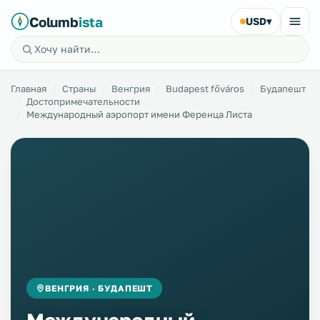
Columb
ista
USD
▾
Главная
Страны
Венгрия
Budapest főváros
Будапешт
Достопримечательности
Международный аэропорт имени Ференца Листа
ВЕНГРИЯ · БУДАПЕШТ