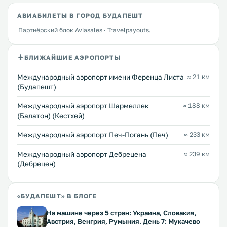
АВИАБИЛЕТЫ В ГОРОД БУДАПЕШТ
Партнёрский блок Aviasales · Travelpayouts.
БЛИЖАЙШИЕ АЭРОПОРТЫ
Международный аэропорт имени Ференца Листа
≈ 21 км
(Будапешт)
Международный аэропорт Шармеллек
≈ 188 км
(Балатон) (Кестхей)
Международный аэропорт Печ-Погань (Печ)
≈ 233 км
Международный аэропорт Дебрецена
≈ 239 км
(Дебрецен)
«БУДАПЕШТ» В БЛОГЕ
На машине через 5 стран: Украина, Словакия,
Австрия, Венгрия, Румыния. День 7: Мукачево