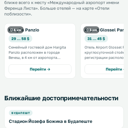
ближе всего к месту «Международный аэропорт имени
Ференца Листа». Больше отелей — на карте «Отели
поблизости».
Hargita Panzio
Airport Glossel Panz
4 км
3 км
29 … 58 $
31 … 45 $
Семейный гостевой дом Hargita
Отель Airport Glossel Pa
Panzio расположен в городе
круглосуточной стойко
Вечеш, в 4 км от аэропорта
регистрации расположе
Будапешта. К услугам гостей
Вечеш, в 5 минутах езды
номера с бесплатным Wi-Fi. Во
главного входа аэропо
Перейти →
Перейти →
всех номерах имеются телевизор
Будапешта имени Ферен
и ванная комната с душем. .
.
Ближайшие достопримечательности
БУДАПЕШТ
Стадион Йозефа Божика в Будапеште