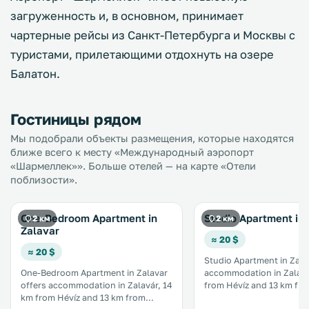
загруженность и, в основном, принимает
чартерные рейсы из Санкт-Петербурга и Москвы с
туристами, прилетающими отдохнуть на озере
Балатон.
Гостиницы рядом
Мы подобрали объекты размещения, которые находятся
ближе всего к месту «Международный аэропорт
«Шармеллек»». Больше отелей — на карте «Отели
поблизости».
One-Bedroom Apartment in
Studio Apartment in 
2 км
2 км
Zalavar
≈ 20 $
≈ 20 $
Studio Apartment in Zala
One-Bedroom Apartment in Zalavar
accommodation in Zalavá
offers accommodation in Zalavár, 14
from Hévíz and 13 km fr
km from Hévíz and 13 km from
Keszthely. The unit is 13 km from