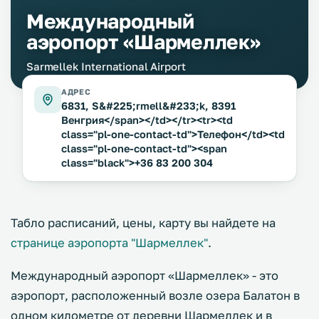
Международный
аэропорт «Шармеллек»
Sarmellek International Airport
АДРЕС
6831, S&#225;rmell&#233;k, 8391
Венгрия</span></td></tr><tr><td
class="pl-one-contact-td">Телефон</td><td
class="pl-one-contact-td"><span
class="black">+36 83 200 304
Табло расписаний, цены, карту вы найдете на
странице аэропорта "Шармеллек"
.
Международный аэропорт «Шармеллек» - это
аэропорт, расположенный возле озера Балатон в
одном километре от деревни Шармеллек и в