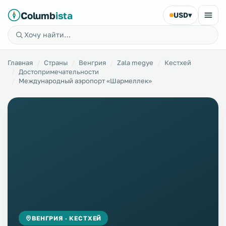
Columb
ista
USD
▾
Главная
Страны
Венгрия
Zala megye
Кестхей
Достопримечательности
Международный аэропорт «Шармеллек»
ВЕНГРИЯ · КЕСТХЕЙ