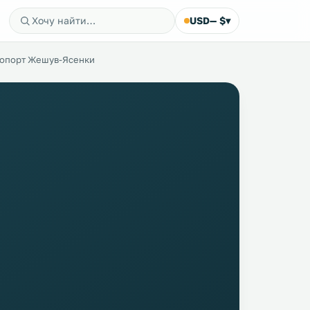
USD
— $
▾
опорт Жешув-Ясенки