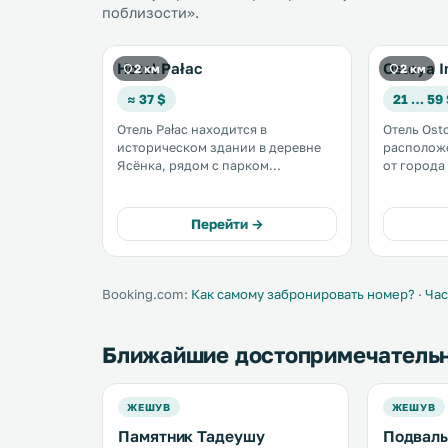
поблизости».
Hotel Pałac
Ostoya I
2 км
2 км
≈ 37 $
21 … 59
Отель Pałac находится в
Отель Osto
историческом здании в деревне
расположе
Ясёнка, рядом с парком
от города Жешу
площадью 2,4 га с кортом для
гостей оф
пляжного волейбола. К услугам
традицион
гостей бесплатный Wi-Fi. Все
телевизор
Перейти →
номера оснащены телевизором с
Предостав
плоским экраном и
Fi. .
спутниковыми/кабельными
каналами. .
Booking.com:
Как самому забронировать номер?
·
Час
Ближайшие достопримечатель
ЖЕШУВ
ЖЕШУВ
Памятник Тадеушу
Подвал