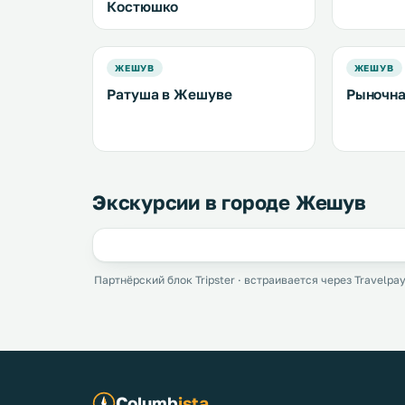
Костюшко
ЖЕШУВ
ЖЕШУВ
Ратуша в Жешуве
Рыночна
Экскурсии в городе Жешув
Партнёрский блок Tripster · встраивается через Travelpay
Columb
ista