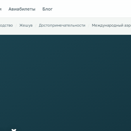
и
Авиабилеты
Блог
одство
Жешув
Достопримечательности
Международный аэр