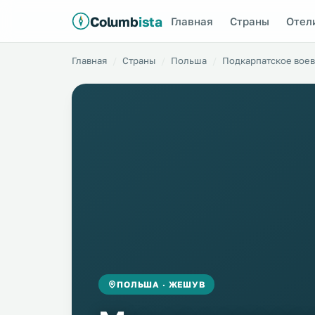
Columb
ista
Главная
Страны
Отел
Главная
Страны
Польша
Подкарпатское воев
ПОЛЬША · ЖЕШУВ