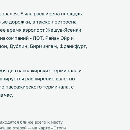
ровался. Была расширена площадь
ные дорожки, а также построена
щее время аэропорт Жешув-Ясенки
акомпаний - ЛОТ, Райан Эйр и
дон, Дублин, Бирмингем, Франкфурт,
ебя два пассажирских терминала и
анируется расширение взлетно-
го пассажирского терминала, с
в час.
ходятся ближе всего к месту
ьше отелей — на карте «Отели