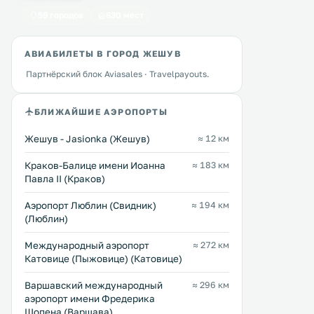
59 городов
630 мест
Blue Diamond Hotel Active
Hotel Cztery Pory Ro
3 км
4 км
АВИАБИЛЕТЫ В ГОРОД ЖЕШУВ
SPA
24 … 54 $
Партнёрский блок Aviasales · Travelpayouts.
62 … 174 $
3-звездочный отель Czter
Спа-отель Blue Diamond Active
Roku находится в Рудне-М
БЛИЖАЙШИЕ АЭРОПОРТЫ
расположен в тихом районе, всего
км от Глогова Малопольског
в 5 минутах езды на автомобиле от
гости размещаются в эле
Жешув - Jasionka (Жешув)
≈ 12 км
аэропорта Ясёнка и в 10 минутах
номерах, оформленных в
езды от центра города Жешув. .
стиле, и могут пользоват
Перейти →
Перейти →
Краков-Балице имени Иоанна
≈ 183 км
бесплатным Wi-Fi. .
Павла II (Краков)
Аэропорт Люблин (Свидник)
≈ 194 км
(Люблин)
Международный аэропорт
≈ 272 км
Катовице (Пыжовице) (Катовице)
Варшавский международный
≈ 296 км
аэропорт имени Фредерика
Шопена (Варшава)