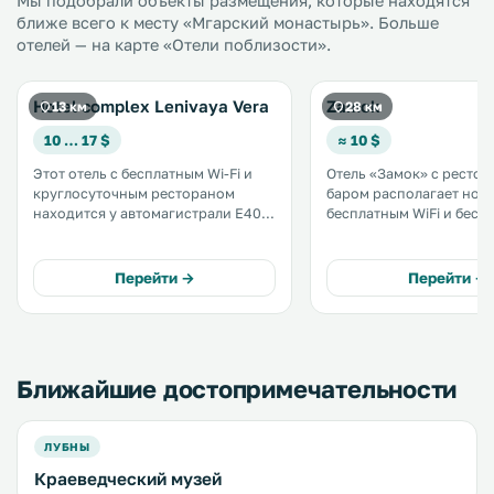
Мы подобрали объекты размещения, которые находятся
ближе всего к месту «Мгарский монастырь». Больше
отелей — на карте «Отели поблизости».
Hotel complex Lenivaya Vera
Zamok
13 км
28 км
10 … 17 $
≈ 10 $
Этот отель с бесплатным Wi-Fi и
Отель «Замок» с рестор
круглосуточным рестораном
баром располагает ном
находится у автомагистрали E40,
бесплатным WiFi и бесп
в 5 км от города Лубны. Его гости
парковкой. Номера отеля «Замок»
могут оставить свой автомобиль
оборудованы кондицио
на бесплатной парковке и
телевизором с плоским
Перейти →
Перейти →
посетить небольшой частный
спутниковыми каналами
зоопарк. .
Ближайшие достопримечательности
ЛУБНЫ
Краеведческий музей