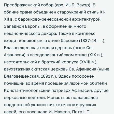
Преображенский собор (арх. И.-Б. Зауэр). В
облике храма объединен староукраиий стиль XI-
XII в. с барокково-ренессансной архитектурой
Западной Европы, в оформлении много
неканонического декора. Также в комплекс
входит колокольня в стиле барокко (1837-44 гг.),
Благовещенская теплая церковь (ныне Св.
Афанасия) в псевдовизантийском стиле (XIX в.),
настоятельский и братский корпуса (ХVIII в.),
двухэтажная скитская церковь Св. Афанасия (ныне
Благовещенская, 1891 г.). Здесь похоронен
почивший во время посещения любимой обители
Константинопольский патриарх Афанасий, другие
церковные деятели. Монастырь пользовался
поддержкой украинских гетманов и русских
царей, его посещали И. Мазепа, Петр I, Т.