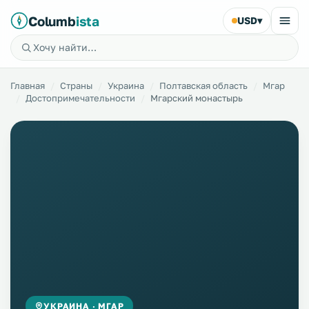
Columb
ista
USD
▾
Главная
Страны
Украина
Полтавская область
Мгар
Достопримечательности
Мгарский монастырь
УКРАИНА · МГАР