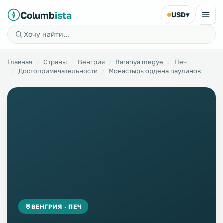
Columb
ista
USD
▾
Главная
Страны
Венгрия
Baranya megye
Печ
Достопримечательности
Монастырь ордена паулинов
ВЕНГРИЯ · ПЕЧ