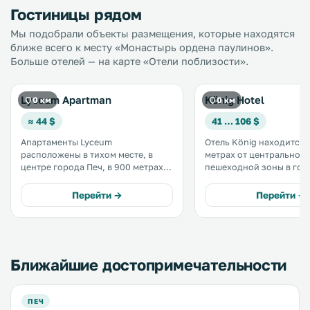
Гостиницы рядом
Мы подобрали объекты размещения, которые находятся
ближе всего к месту «Монастырь ордена паулинов».
Больше отелей — на карте «Отели поблизости».
Lyceum Apartman
König Hotel
0 км
0 км
≈ 44 $
41 … 106 $
Апартаменты Lyceum
Отель König находится в
расположены в тихом месте, в
метрах от центральной
центре города Печ, в 900 метрах
пешеходной зоны в горо
от Собора Святых Петра и Павла. К
услугам гостей бесплатн
услугам гостей стильные
охраняемая парковка. Места на
Перейти →
Перейти →
апартаменты с полностью
парковке ограничены. .
оборудованной кухней,
бесплатным WiFi и террасой с
видом на сад. .
Ближайшие достопримечательности
ПЕЧ