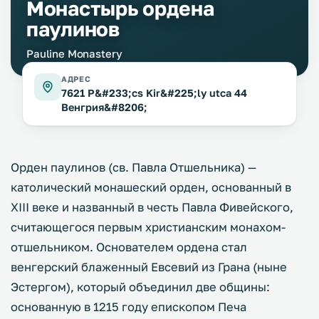
Монастырь ордена
паулинов
Pauline Monastery
АДРЕС
7621 P&#233;cs Kir&#225;ly utca 44
Венгрия&#8206;
Орден паулинов (св. Павла Отшельника) —
католический монашеский орден, основанный в
XIII веке и названный в честь Павла Фивейского,
считающегося первым христианским монахом-
отшельником. Основателем ордена стал
венгерский блаженный Евсевий из Грана (ныне
Эстергом), который объединил две общины:
основанную в 1215 году епископом Печа