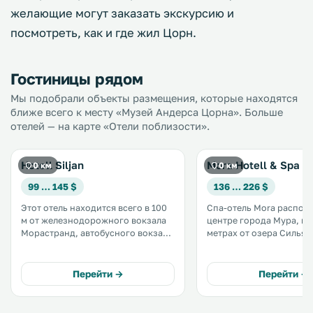
желающие могут заказать экскурсию и
посмотреть, как и где жил Цорн.
Гостиницы рядом
Мы подобрали объекты размещения, которые находятся
ближе всего к месту «Музей Андерса Цорна». Больше
отелей — на карте «Отели поблизости».
Hotell Siljan
Mora Hotell & Spa
0 км
0 км
99 … 145 $
136 … 226 $
Этот отель находится всего в 100
Спа-отель Mora распол
м от железнодорожного вокзала
центре города Мура, вс
Морастранд, автобусного вокзала
метрах от озера Сильян. К услуг
Мора и берега озера Сильян. К
гостей бесплатный Wi-Fi
услугам гостей бесплатный Wi-Fi и
бесплатная парковка и 
номера с кабельным
гостиным уголком и сп
Перейти →
Перейти →
телевидением. .
телевидением. .