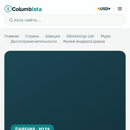
Columb
ista
USD
▾
Главная
Страны
Швеция
Gävleborgs Län
Мура
Достопримечательности
Музей Андерса Цорна
ШВЕЦИЯ · МУРА