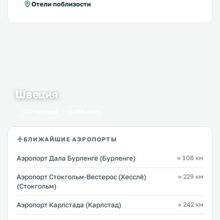
Отели поблизости
Швеция
47 городов
386 мест
БЛИЖАЙШИЕ АЭРОПОРТЫ
Аэропорт Дала Бурленге (Бурленге)
≈ 108 км
Аэропорт Стокгольм-Вестерос (Хесслё)
≈ 229 км
(Стокгольм)
Аэропорт Карлстада (Карлстад)
≈ 242 км