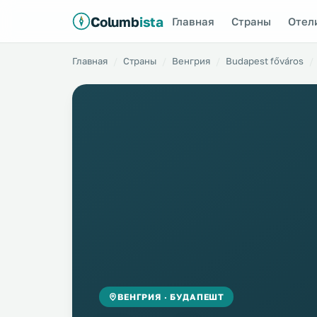
Columb
ista
Главная
Страны
Отел
Главная
Страны
Венгрия
Budapest főváros
ВЕНГРИЯ · БУДАПЕШТ