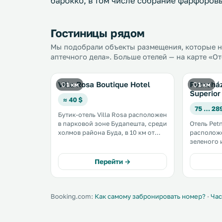
барокко, в том числе собрание фарфоров
Гостиницы рядом
Мы подобрали объекты размещения, которые на
аптечного дела». Больше отелей — на карте «О
Villa Rosa Boutique Hotel
Petneház
1 км
1 км
Superior
≈ 40 $
75 … 28
Бутик-отель Villa Rosa расположен
в парковой зоне Будапешта, среди
Отель Pet
холмов района Буда, в 10 км от
располож
центра города. К услугам гостей
зеленого 
спа-зона с финской и
заповедни
инфракрасной саунами, а также
услугам г
Перейти →
бесплатная частная парковка. .
бесплатны
станции ме
Booking.com:
Как самому забронировать номер?
·
Час