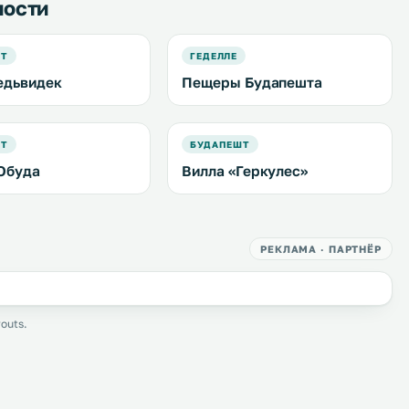
ности
ШТ
ГЕДЕЛЛЕ
едьвидек
Пещеры Будапешта
ШТ
БУДАПЕШТ
Обуда
Вилла «Геркулес»
РЕКЛАМА · ПАРТНЁР
outs.