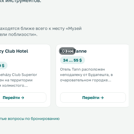
ых инструментов.
ходятся ближе всего к месту «Музей
тели поблизости».
y Club Hotel
Hotel Tanne
3 км
34 … 55 $
9 $
Отель Tann расположен
neházy Club Superior
неподалеку от Будапешта, в
ен на территории
очаровательном городке
и холмистого
Будакеси, в окружении
ка в Будапеште. К
прекрасных лесов с чистым
остей теннисные корты,
воздухом. К услугам гостей Wi-Fi и
Перейти →
Перейти →
й Wi-Fi и трансфер до
бесплатная частная парковка на
тро Széll Kálmán tér. .
территории. .
тые вопросы по бронированию