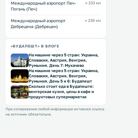
Международный аэропорт Печ-
≈ 233 км
Погань (Печ)
Международный аэропорт
≈ 239 км
Дебрецена (Дебрецен)
«БУДАПЕШТ» В БЛОГЕ
На машине через 5 стран: Украина,
Словакия, Австрия, Венгрия,
Румыния. День 7: Мукачево
На машине через 5 стран: Украина,
Словакия, Австрия, Венгрия,
Румыния. День 5 и 6: Будапешт
Сколько стоит еда в Будапеште:
венгерская кухня, цены в кафе и
продуктовых супермаркетах
При копировании любой информации активная ссылка
на источник обязательна.