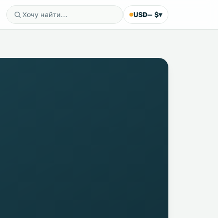
USD
— $
▾