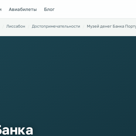
и
Авиабилеты
Блог
Лиссабон
Достопримечательности
Музей денег Банка Порт
Банка