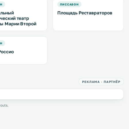
ОН
ЛИССАБОН
альный
Площадь Реставраторов
ческий театр
ы Марии Второй
ОН
Россио
РЕКЛАМА · ПАРТНЁР
outs.