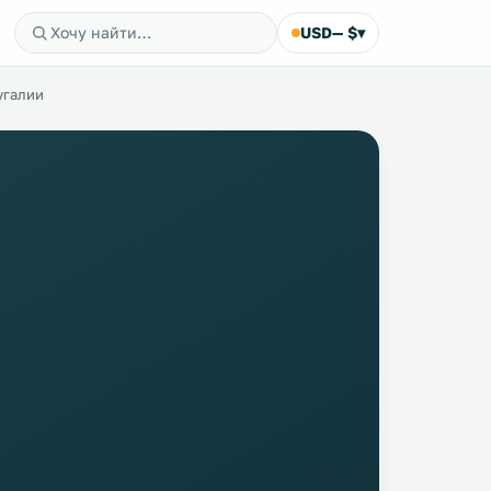
USD
— $
▾
угалии