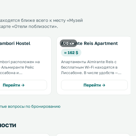
ходятся ближе всего к месту «Музей
карте «Отели поблизости».
ambori Hostel
Almirante Reis Apartment
0 км
≈ 162 $
mbori расположен на
Апартаменты Almirante Reis с
 Альмиранте Рейс
бесплатным Wi-Fi находятся в
ссабона и
Лиссабоне. В числе удобств —
ляет для проживания
балкон и терраса. На кухне
ра. К услугам
имеются посудомоечная машина,
Перейти →
Перейти →
углосуточная стойка
духовка и кофемашина.
ходится в
Предоставляются также
 100 метрах от станции
полотенца и постельное белье. .
s. .
тые вопросы по бронированию
ности