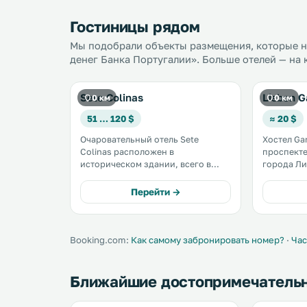
Гостиницы рядом
Мы подобрали объекты размещения, которые на
денег Банка Португалии». Больше отелей — на 
Sete Colinas
Lisbon G
0 км
0 км
51 … 120 $
≈ 20 $
Очаровательный отель Sete
Хостел Ga
Colinas расположен в
проспекте
историческом здании, всего в
города Ли
нескольких шагах от станции
предостав
метро Anjo. Во всех номерах есть
отдельные номе
Перейти →
кондиционер и бесплатный Wi-Fi. .
гостей кр
регистрации. Хостел на
менее чем
метро Anjo
Booking.com:
Как самому забронировать номер?
·
Час
Ближайшие достопримечатель