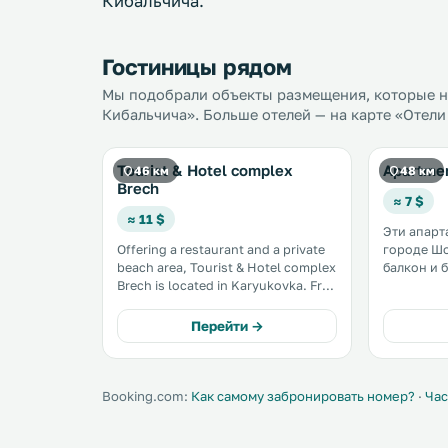
Кибальчича.
Гостиницы рядом
Мы подобрали объекты размещения, которые на
Кибальчича». Больше отелей — на карте «Отели
Tourist & Hotel complex
Apartmen
46 км
48 км
Brech
≈ 7 $
≈ 11 $
Эти апарт
Offering a restaurant and a private
городе Шостка. К ус
beach area, Tourist & Hotel complex
балкон и 
Brech is located in Karyukovka. Free
территории. Кухня ос
WiFi access is available. Each room
духовкой 
here will provide you with air
Гостям эт
Перейти →
conditioning and a minibar. There is
собственн
also an electric kettle. .
предостав
постельное
Booking.com:
Как самому забронировать номер?
·
Час