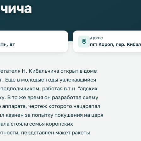
чича
АДРЕС
 Пн, Вт
пгт Короп, пер. Кибал
тателя Н. Кибальчича открыт в доме
 г. Еще в молодые годы увлекавшийся
одпольщиком, работая в т.н. "адских
ку. В то же время он разработал схему
 аппарата, чертеж которого нацарапал
ыл казнен за попытку покушения на царя
иала стояла семья коропских
астности, пердставлен макет ракеты