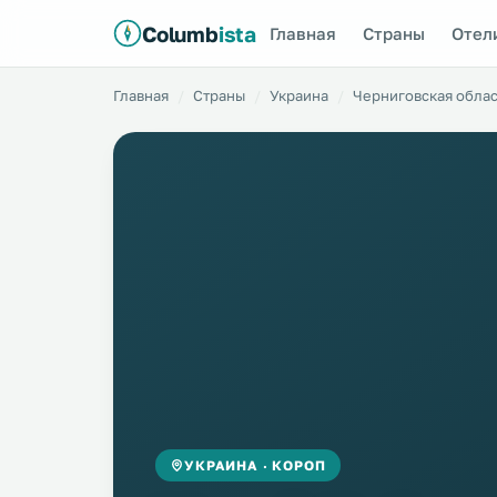
Columb
ista
Главная
Страны
Отел
Главная
Страны
Украина
Черниговская облас
УКРАИНА · КОРОП