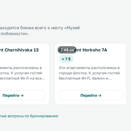
ходятся ближе всего к месту «Музей
 поблизости».
t Chernihivska 13
Apartment Horkoho 7A
48 км
≈ 7 $
аменты расположены в
Эти апартаменты расположены в
лугам гостей
городе Шостка. К услугам гостей
бесплатный Wi-Fi на всей
бесплатный Wi-Fi, балкон и
нащена
частная парковка на территории.
и холодильником.
Кухня оснащена духовкой и
их апартаментов с
холодильником. Гостям
Перейти →
Перейти →
ой кухней
апартаментов «На Горького, 7А»
ляются полотенца и
предоставляются полотенца и
 белье. .
постельное белье. .
тые вопросы по бронированию