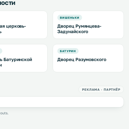
ности
ВИШЕНЬКИ
ая церковь-
Дворец Румянцева-
ь
Задунайского
БАТУРИН
ь Батуринской
Дворец Разумовского
и
РЕКЛАМА · ПАРТНЁР
outs.