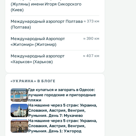
(Жуляны) имени Игоря Сикорского
(Киев)
Международный аэропорт Полтава
≈ 373 км
(Полтава)
Международный Аэропорт
≈ 390 км
«Житомир» (Житомир)
Международный аэропорт
≈ 407 км
«Харьков» (Харьков)
«УКРАИНА» В БЛОГЕ
Где купаться и загорать в Одессе:
лучшие городские и пригородные
пляжи
На машине через 5 стран: Украина,
Словакия, Австрия, Венгрия,
Румыния. День 7: Мукачево
На машине через 5 стран: Украина,
Словакия, Австрия, Венгрия,
Румыния. День 1: Ужгород