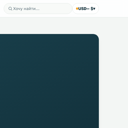
USD
— $
▾