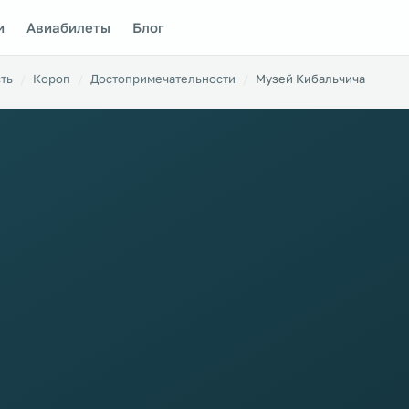
и
Авиабилеты
Блог
ть
Короп
Достопримечательности
Музей Кибальчича