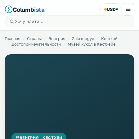
Columb
ista
USD
▾
Главная
Страны
Венгрия
Zala megye
Кестхей
Достопримечательности
Музей кукол в Кестхейе
ВЕНГРИЯ · КЕСТХЕЙ