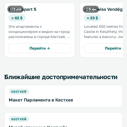
Elena.apart 5
Joel Swiss Vendégh
0 км
0 км
≈ 62 $
≈ 23 $
Эти апартаменты с
Located 400 metres from
кондиционером и видом на город
Castle in Keszthely, this
расположены в городе Кестхей, в
features a balcony. Joel Swiss
300 метрах от дворца Фештетичей
Vendégház boasts views o
и в 1 км от Балатонского музея. К
and is 900 metres from B
Перейти →
Перейти →
услугам гостей бесплатный Wi-Fi
Museum. Free WiFi is featured
на всей территории. .
throughout the property.
Ближайшие достопримечательности
КЕСТХЕЙ
Макет Парламента в Кестхее
КЕСТХЕЙ