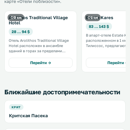
карте «Отели поблизости».
Arolithos Traditional Village
Estate Kares
0 км
1 км
Hotel
83 … 143 $
28 … 94 $
В апарт-отеле Estate Kar
Отель Arolithos Traditional Village
расположенном в 1 км о
Hotel расположен в ансамбле
Тилиссос, предлагаютс
зданий в горах за пределами
традиционные номера 
города Ираклион. Отель был
собственной кухней. К услугам
построен в конце 80-х годов.
гостей бассейн и хоро
Перейти →
Перейти →
Дизайн отеля был специально
оборудованный фитнес-за
разработан, чтобы
всей территории отеля
воспроизводить облик подлинной
предоставляется беспла
критской деревни. .
Fi. .
Ближайшие достопримечательности
КРИТ
Критская Пасека