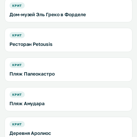
КРИТ
Дом-музей Эль Греко в Форделе
КРИТ
Ресторан Petousis
КРИТ
Пляж Палеокастро
КРИТ
Пляж Амудара
КРИТ
Деревня Аролиос