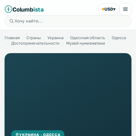
Columb
ista
USD
▾
Главная
Страны
Украина
Одесская область
Одесса
Достопримечательности
Музей нумизматики
УКРАИНА · ОДЕССА