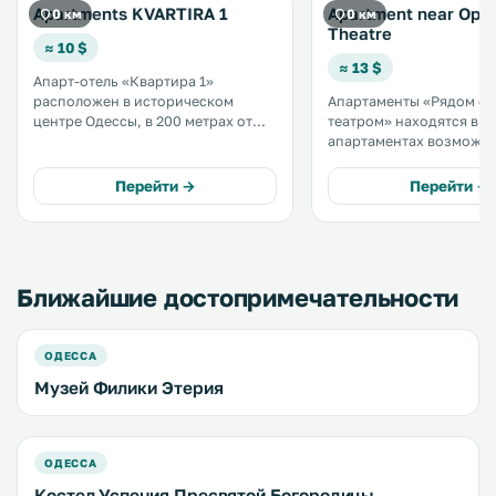
Apartments KVARTIRA 1
Apartment near Ope
0 км
0 км
Theatre
≈ 10 $
≈ 13 $
Апарт-отель «Квартира 1»
расположен в историческом
Апартаменты «Рядом с
центре Одессы, в 200 метрах от
театром» находятся в Од
улицы Дерибасовской и в 400
апартаментах возможн
метрах от Одесского театра оперы
размещение с домашни
и балета. На всей территории
животными. До улицы
Перейти →
Перейти →
можно воспользоваться
Дерибасовская — 300 метр
бесплатным Wi-Fi. .
территории обустроена
парковка. .
Ближайшие достопримечательности
ОДЕССА
Музей Филики Этерия
ОДЕССА
Костел Успения Пресвятой Богородицы