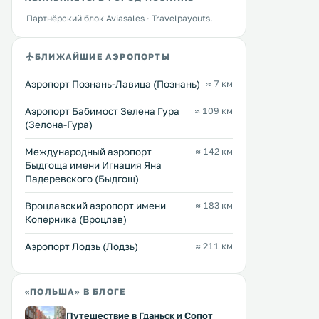
Мини-гостиница Lizawka HRPC с
Вилла TABU находится в 
террасой и принадлежностями
Партнёрский блок Aviasales · Travelpayouts.
Познань, в 5 км от Ратуши. Во вс
для барбекю расположена в
зонах работает бесплатный
городе Познань, в 6 км от
на территории обустроен
БЛИЖАЙШИЕ АЭРОПОРТЫ
Познанской ратуши. На
бесплатная частная парков
Перейти →
Перейти →
территории работает ресторан и
номерах есть телевизор 
обустроена бесплатная частная
экраном. .
Аэропорт Познань-Лавица (Познань)
≈ 7 км
парковка. .
Аэропорт Бабимост Зелена Гура
≈ 109 км
(Зелона-Гура)
Международный аэропорт
≈ 142 км
Быдгоща имени Игнация Яна
Падеревского (Быдгощ)
Вроцлавский аэропорт имени
≈ 183 км
Коперника (Вроцлав)
Аэропорт Лодзь (Лодзь)
≈ 211 км
«ПОЛЬША» В БЛОГЕ
Путешествие в Гданьск и Сопот