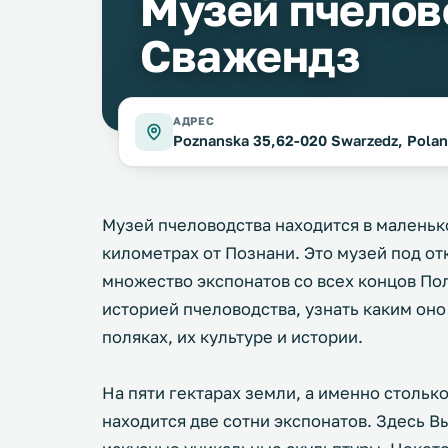
Музей пчелов
Сважендз
АДРЕС
Poznanska 35,62-020 Swarzedz, Polan
Музей пчеловодства находится в маленько
километрах от Познани. Это музей под от
множество экспонатов со всех концов По
историей пчеловодства, узнать каким оно
поляках, их культуре и истории.
На пяти гектарах земли, а именно стольк
находится две сотни экспонатов. Здесь В