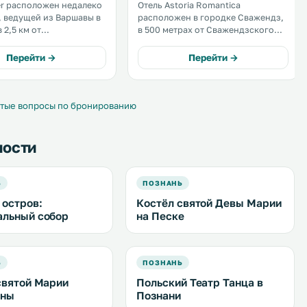
er расположен недалеко
Отель Astoria Romantica
, ведущей из Варшавы в
расположен в городке Сважендз,
 2,5 км от
в 500 метрах от Сважендзского
орожного вокзала
озера. К услугам гостей номера с
з. К услугам
интерьером в классическом стиле
Перейти →
Перейти →
ера с Wi-Fi и бесплатная
с проводным и беспроводным
рковка. .
доступом в интернет. .
тые вопросы по бронированию
ности
Ь
ПОЗНАНЬ
 остров:
Костёл святой Девы Марии
льный собор
на Песке
Ь
ПОЗНАНЬ
святой Марии
Польский Театр Танца в
ины
Познани