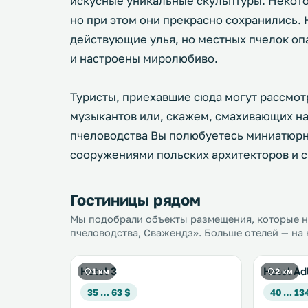
искусные уникальные скульптуры. Некото
но при этом они прекрасно сохранились. 
действующие улья, но местных пчелок оп
и настроены миролюбиво.
Туристы, приехавшие сюда могут рассмотр
музыкантов или, скажем, смахивающих на
пчеловодства Вы полюбуетесь миниатюрн
сооружениями польских архитекторов и с
Гостиницы рядом
Мы подобрали объекты размещения, которые на
пчеловодства, Сважендз». Больше отелей — на 
Hotel 3
Hotel Ad
1 км
2 км
35 … 63 $
40 … 13