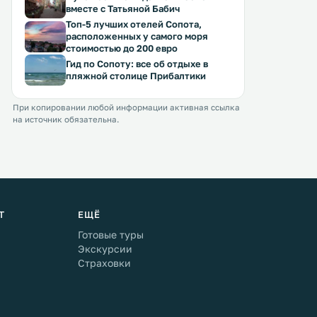
вместе с Татьяной Бабич
Топ-5 лучших отелей Сопота,
расположенных у самого моря
стоимостью до 200 евро
Гид по Сопоту: все об отдыхе в
пляжной столице Прибалтики
При копировании любой информации активная ссылка
на источник обязательна.
Т
ЕЩЁ
Готовые туры
Экскурсии
Страховки