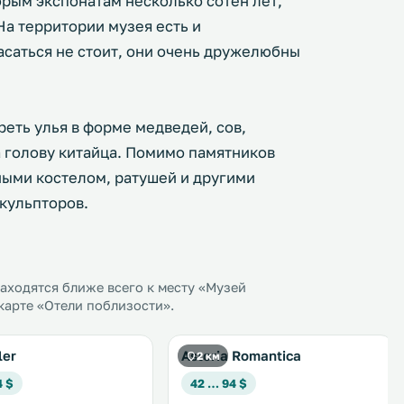
рым экспонатам несколько сотен лет,
На территории музея есть и
асаться не стоит, они очень дружелюбны
еть улья в форме медведей, сов,
 голову китайца. Помимо памятников
ыми костелом, ратушей и другими
кульпторов.
ходятся ближе всего к месту «Музей
карте «Отели поблизости».
ler
Astoria Romantica
2 км
4 $
42 … 94 $