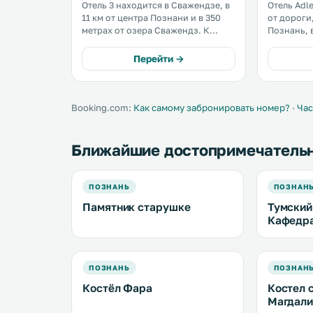
Отель 3 находится в Сважендзе, в
Отель Adl
11 км от центра Познани и в 350
от дороги
метрах от озера Сважендз. К
Познань, в
услугам гостей номера с
железнод
бесплатным беспроводным
города Сваженд
Перейти →
доступом в Интернет и отдельной
гостей ном
ванной комнатой. .
частная па
Booking.com:
Как самому забронировать номер?
·
Час
Ближайшие достопримечатель
ПОЗНАНЬ
ПОЗНАН
Памятник старушке
Тумский
Кафедра
ПОЗНАНЬ
ПОЗНАН
Костёл Фара
Костел 
Магдал