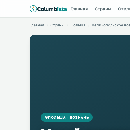
Columb
ista
Главная
Страны
Отел
Главная
Страны
Польша
Великопольское во
ПОЛЬША · ПОЗНАНЬ