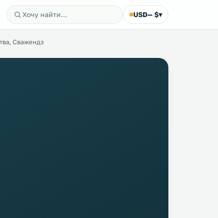
USD
— $
▾
тва, Сважендз