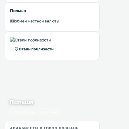
Польша
обмен местной валюты
Отели поблизости
Польша
59 городов
630 мест
Lizawka HRPC
VILLA TABU
3 км
4 км
≈ 27 $
≈ 21 $
АВИАБИЛЕТЫ В ГОРОД ПОЗНАНЬ