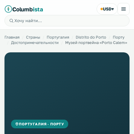
Columb
ista
USD
▾
Главная
Страны
Португалия
Distrito do Porto
Порту
Достопримечательности
Музей портвейна «Porto Calem»
ПОРТУГАЛИЯ · ПОРТУ