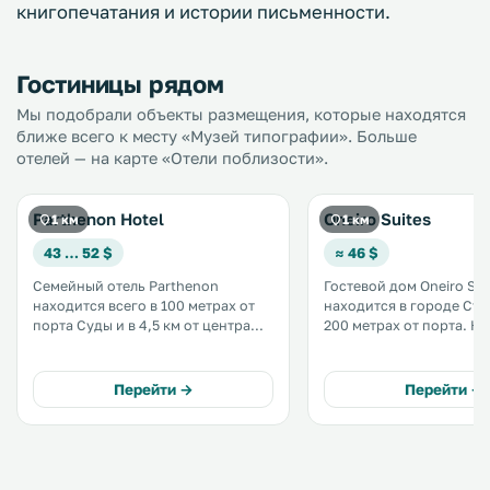
книгопечатания и истории письменности.
Гостиницы рядом
Мы подобрали объекты размещения, которые находятся
ближе всего к месту «Музей типографии». Больше
отелей — на карте «Отели поблизости».
Parthenon Hotel
Oneiro Suites
1 км
1 км
43 … 52 $
≈ 46 $
Семейный отель Parthenon
Гостевой дом Oneiro Sui
находится всего в 100 метрах от
находится в городе Суда
порта Суды и в 4,5 км от центра
200 метрах от порта. К услугам
живописного города Ханья. .
гостей бар, ресторан, 
номера с видом на мор
лаундж с телевизором 
Перейти →
Перейти →
спутниковыми каналами
бесплатный WiFi. .