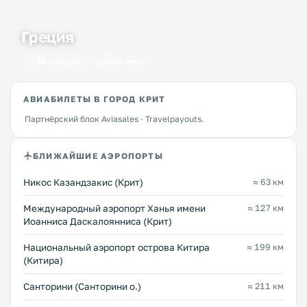
Греция
50 городов
1650 мест
АВИАБИЛЕТЫ В ГОРОД КРИТ
Партнёрский блок Aviasales · Travelpayouts.
БЛИЖАЙШИЕ АЭРОПОРТЫ
Никос Казандзакис (Крит)
≈ 63 км
Международный аэропорт Ханья имени
≈ 127 км
Иоанниса Даскалоянниса (Крит)
Национальный аэропорт острова Китира
≈ 199 км
(Китира)
Санторини (Санторини о.)
≈ 211 км