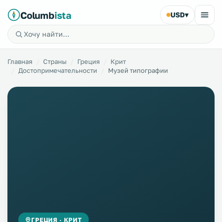
Columb
ista
USD
▾
Главная
Страны
Греция
Крит
Достопримечательности
Музей типографии
ГРЕЦИЯ · КРИТ