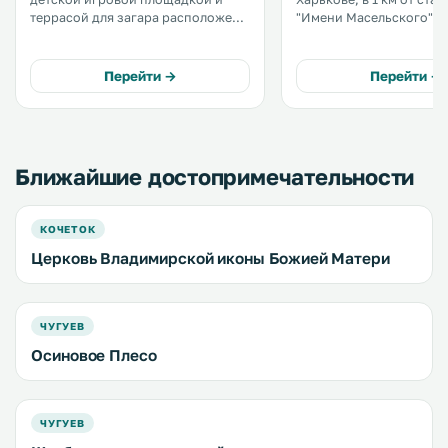
террасой для загара расположен в
"Имени Масельского". К услугам
поселке Старый Салтов
гостей спа-процедуры, 
Харьковской области, в 41 км от
крытый бассейн. .
города Харьков. В номере в
Перейти →
Перейти →
распоряжении гостей чайник. .
Ближайшие достопримечательности
КОЧЕТОК
Церковь Владимирской иконы Божией Матери
ЧУГУЕВ
Осиновое Плесо
ЧУГУЕВ