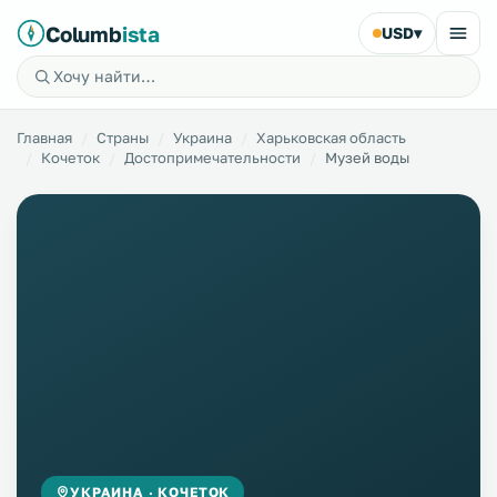
Columb
ista
USD
▾
Главная
Страны
Украина
Харьковская область
Кочеток
Достопримечательности
Музей воды
УКРАИНА · КОЧЕТОК