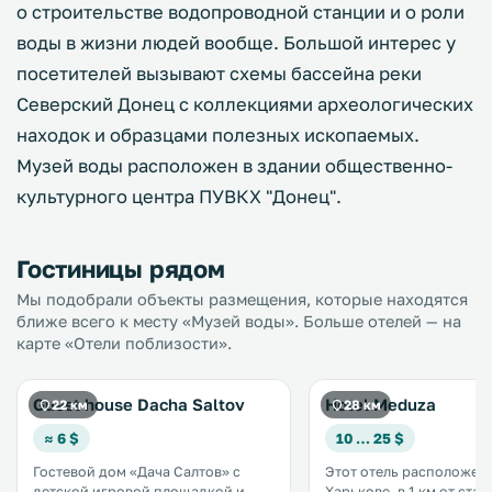
о строительстве водопроводной станции и о роли
воды в жизни людей вообще. Большой интерес у
посетителей вызывают схемы бассейна реки
Северский Донец с коллекциями археологических
находок и образцами полезных ископаемых.
Музей воды расположен в здании общественно-
культурного центра ПУВКХ "Донец".
Гостиницы рядом
Мы подобрали объекты размещения, которые находятся
ближе всего к месту «Музей воды». Больше отелей — на
карте «Отели поблизости».
Guest house Dacha Saltov
Hotel Meduza
22 км
28 км
≈ 6 $
10 … 25 $
Гостевой дом «Дача Салтов» с
Этот отель расположен 
детской игровой площадкой и
Харькове, в 1 км от ста