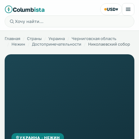
Columb
ista
USD
▾
Главная
Страны
Украина
Черниговская область
Нежин
Достопримечательности
Николаевский собор
УКРАИНА · НЕЖИН