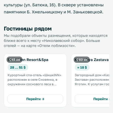
культуры (ул. Батюка, 16). В сквере установлены
памятники Б. Хмельницкому и М. Заньковецкой.
Гостиницы рядом
Мы подобрали объекты размещения, которые находятся
ближе всего к месту «Николаевский собор». Больше
отелей — на карте «Отели поблизости».
Shishkinn Resort&Spa
Kazachya Zastava
61 км
83 км
28 … 51 $
≈ 18 $
Курортный спа-отель «ШишкіNN»
Загородный дом «Каза
расположен в селе Сновянка, в
Застава» расположен в
окружении соснового леса в
Яготин. К услугам гостей
экологически чистом районе на
принадлежности для барб
берегу озера. В число удобств спа-
окон открывается вид н
отеля «ШишкіNN» входит русская
Предоставляется беспл
Перейти →
Перейти →
паровая баня. .
Fi. На территории обустроена
бесплатная частная парк