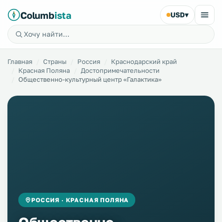
Columb
ista
USD
▾
Главная
Страны
Россия
Краснодарский край
Красная Поляна
Достопримечательности
Общественно-культурный центр «Галактика»
РОССИЯ · КРАСНАЯ ПОЛЯНА