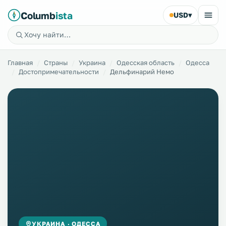
Columb
ista
USD
▾
Главная
Страны
Украина
Одесская область
Одесса
Достопримечательности
Дельфинарий Немо
УКРАИНА · ОДЕССА