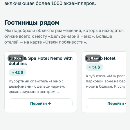
включающая более 1000 экземпляров.
Гостиницы рядом
Мы подобрали объекты размещения, которые находятся
ближе всего к месту «Дельфинарий Немо». Больше
отелей — на карте «Отели поблизости».
Resort & Spa Hotel Nemo with
M1 Club Hotel
0 км
0 км
dolphins
≈ 51 $
≈ 42 $
Клуб-отель «M1» распо
Курортный спа-отель «Немо с
парковой зоне на берег
дельфинами» с дельфинарием,
моря в Одессе. К услугам гостей
океанариумом и центром
ресторан и бесплатный W
дельфинотерапии на территории
всей территории. На территории
расположен в историческом
отеля имеется комплекс
Перейти →
Перейти →
центре Одессы, на пляже
частный пляж и бар на к
Ланжерон. .