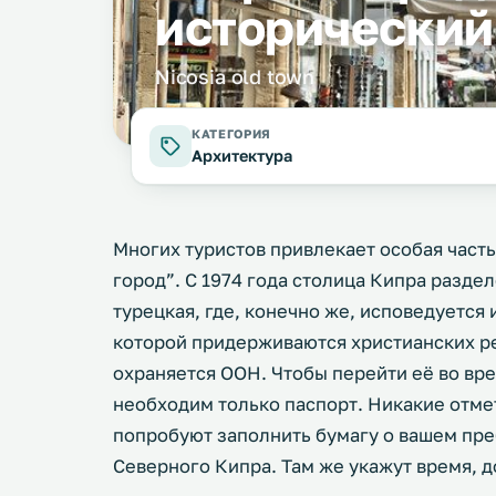
исторический
Nicosia old town
КАТЕГОРИЯ
Архитектура
Многих туристов привлекает особая част
город”. С 1974 года столица Кипра разделе
турецкая, где, конечно же, исповедуется
которой придерживаются христианских ре
охраняется ООН. Чтобы перейти её во вре
необходим только паспорт. Никакие отмет
попробуют заполнить бумагу о вашем пр
Северного Кипра. Там же укажут время, д