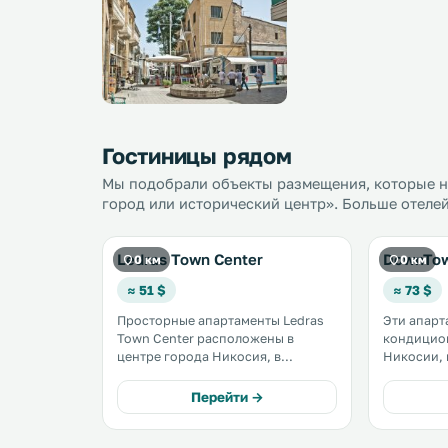
Гостиницы рядом
Мы подобрали объекты размещения, которые н
город или исторический центр». Больше отелей
Ledras Town Center
DownTow
0 км
0 км
≈ 51 $
≈ 73 $
Просторные апартаменты Ledras
Эти апарт
Town Center расположены в
кондицио
центре города Никосия, в
Никосии, 
нескольких шагах от главных
Венеции. 
достопримечательностей,
Византийс
Перейти →
ресторанов и кафе и всего в 50
500 метро
метрах от Киренийских ворот.
апартамен
бесплатны