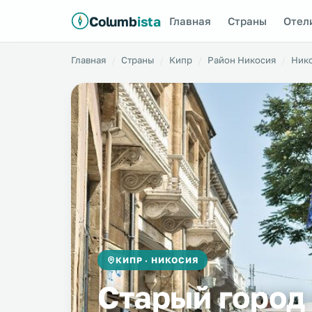
Columb
ista
Главная
Страны
Отел
Главная
Страны
Кипр
Район Никосия
Ник
КИПР · НИКОСИЯ
Старый город