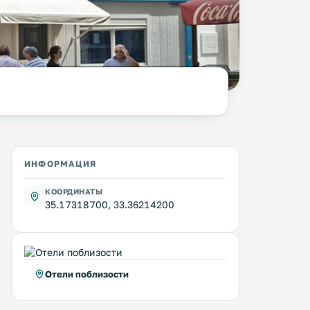
фото:
Marco Fieber
@ flickr.com /
CC BY 2.0
ИНФОРМАЦИЯ
КООРДИНАТЫ
35.17318700, 33.36214200
Отели поблизости