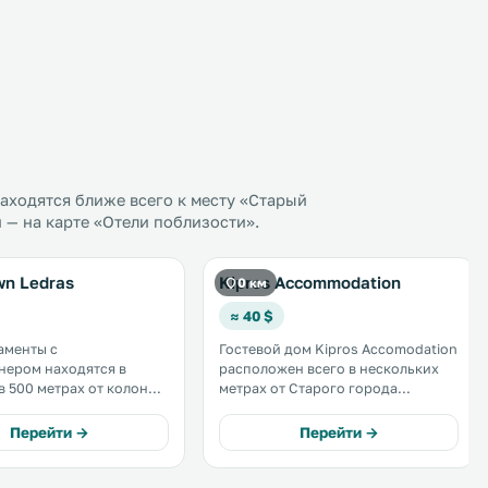
аходятся ближе всего к месту «Старый
 — на карте «Отели поблизости».
n Ledras
Kipros Accommodation
0 км
≈ 40 $
аменты с
Гостевой дом Kipros Accomodation
нером находятся в
расположен всего в нескольких
в 500 метрах от колонны
метрах от Старого города
Расстояние до
Никосии и торговой улицы Ледра.
кого музея составляет
Гости могут воспользоваться
Перейти →
Перейти →
в. На всей территории
бесплатной частной парковкой.
тов доступен
й Wi-Fi.