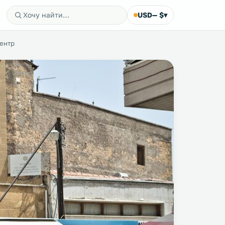
USD
— $
▾
центр