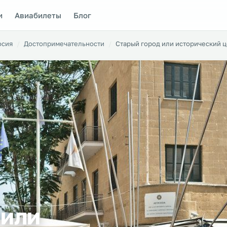
и
Авиабилеты
Блог
осия
Достопримечательности
Старый город или исторический 
 или