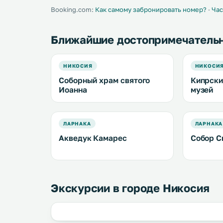
Booking.com:
Как самому забронировать номер?
·
Час
Ближайшие достопримечатель
НИКОСИЯ
НИКОСИ
Соборный храм святого
Кипрски
Иоанна
музей
ЛАРНАКА
ЛАРНАКА
Акведук Камарес
Собор С
Экскурсии в городе Никосия