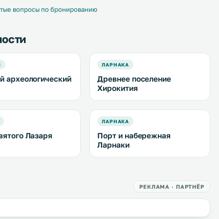
тые вопросы по бронированию
ности
Я
ЛАРНАКА
й археологический
Древнее поселение
Хирокития
ЛАРНАКА
вятого Лазаря
Порт и набережная
Ларнаки
РЕКЛАМА · ПАРТНЁР