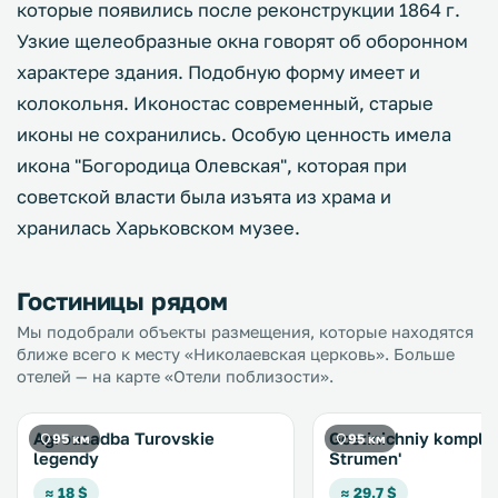
которые появились после реконструкции 1864 г.
Узкие щелеобразные окна говорят об оборонном
характере здания. Подобную форму имеет и
колокольня. Иконостас современный, старые
иконы не сохранились. Особую ценность имела
икона "Богородица Олевская", которая при
советской власти была изъята из храма и
хранилась Харьковском музее.
Гостиницы рядом
Мы подобрали объекты размещения, которые находятся
ближе всего к месту «Николаевская церковь». Больше
отелей — на карте «Отели поблизости».
Agrousadba Turovskie
Gostinichniy komple
95 км
95 км
legendy
Strumen'
≈ 18 $
≈ 29.7 $