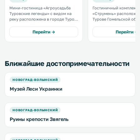
Мини-гостиница «Агроусадьба
Гостиничный комплекс
Туровские легенды» с видом на
«Струмень» расположен
реку расположена в городе Туров.
Турове Гомельской облас
К услугам гостей терраса и бар на
услугам гостей принад
территории. На территории в
для барбекю, частный п
Перейти →
Перейти →
распоряжении гостей бесплатный
крытый бассейн и бар, 
Wi-Fi и бесплатная частная
заказать напитки. .
парковка. .
Ближайшие достопримечательности
НОВОГРАД-ВОЛЫНСКИЙ
Музей Леси Украинки
НОВОГРАД-ВОЛЫНСКИЙ
Руины крепости Звягель