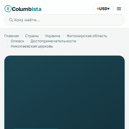
Columb
ista
USD
▾
Главная
Страны
Украина
Житомирская область
Олевск
Достопримечательности
Николаевская церковь