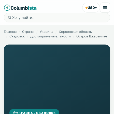
Columb
ista
USD
▾
Главная
Страны
Украина
Херсонская область
Скадовск
Достопримечательности
Остров Джарылгач
УКРАИНА · СКАДОВСК