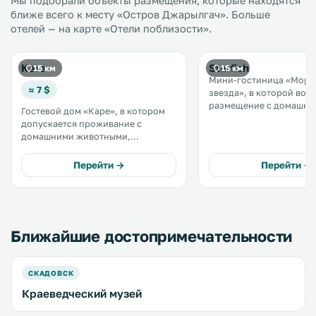
Мы подобрали объекты размещения, которые находятся
ближе всего к месту «Остров Джарылгач». Больше
отелей — на карте «Отели поблизости».
Kare
Starfish
15 км
15 км
Мини-гостиница «Морс
≈ 7 $
звезда», в которой во
размещение с домашни
Гостевой дом «Каре», в котором
животными, находится 
допускается проживание с
Скадовск. На территории
домашними животными,
обустроена частная парков
расположен в городе Скадовск.
номера оснащены телеви
Гостям предоставляются тапочки
Перейти →
Перейти →
числе удобств общая кух
и бесплатные туалетно-
косметические принадлежности. .
Ближайшие достопримечательности
СКАДОВСК
Краеведческий музей