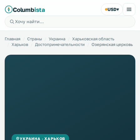
Columb
ista
USD
▾
Главная
Страны
Украина
Харьковская область
Харьков
Достопримечательности
Озерянская церковь
УКРАИНА · ХАРЬКОВ