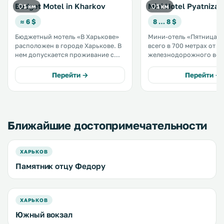
Budget Motel in Kharkov
Mini Hotel Pyatniza
1 км
1 км
≈ 6 $
8 … 8 $
Бюджетный мотель «В Харькове»
Мини-отель «Пятница» 
расположен в городе Харькове. В
всего в 700 метрах от
нем допускается проживание с
железнодорожного вок
домашними животными. Все
Харькова. К услугам гостей
номера оснащены телевизором. В
солнечная терраса с
Перейти →
Перейти →
бюджетном мотеле «В Харькове»
принадлежностями для б
работает бесплатный Wi-Fi. .
ярких номерах работае
бесплатный Wi-Fi и уст
телевизор с плоским эк
Ближайшие достопримечательности
ХАРЬКОВ
Памятник отцу Федору
ХАРЬКОВ
Южный вокзал