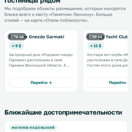
Гостиницы рядом
Мы подобрали объекты размещения, которые находятся
ближе всего к месту «Памятник Леннону». Больше
отелей — на карте «Отели поблизости».
Rodovoe Gnezdo Garmaki
Cottage Yacht Club 
76 км
65 км
≈ 9 $
≈ 11 $
Загородный дом «Родовое гнездо
Коттедж яхт-клуба «Ма
Гармаки» расположен в селе
расположен в селе Дни
Гармаки Винницкой области. К
Гостям этого дома для 
услугам гостей сезонный
предоставляется беспла
открытый бассейн, сауна и
Дом для отпуска оснащ
бесплатная частная парковка. В
телевизором и кондицио
Перейти →
Перейти →
номерах имеется телевизор, а в
собственной ванной ко
некоторых — терраса и/или
установлена ванна или д
балкон. .
Ближайшие достопримечательности
МОГИЛЕВ-ПОДОЛЬСКИЙ