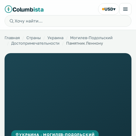
Columb
ista
USD
▾
Главная
Страны
Украина
Могилев-Подольский
Достопримечательности
Памятник Леннону
УКРАИНА · МОГИЛЕВ-ПОДОЛЬСКИЙ