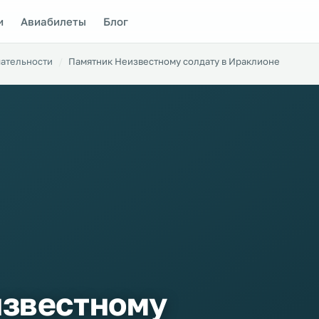
и
Авиабилеты
Блог
ательности
Памятник Неизвестному солдату в Ираклионе
известному