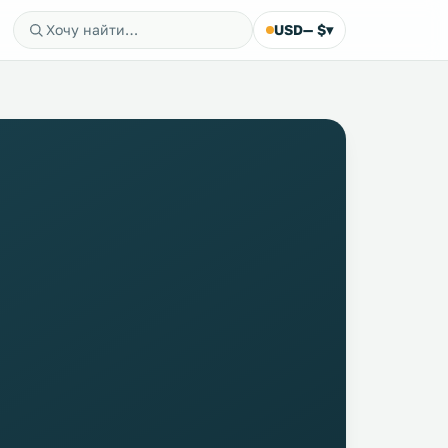
USD
— $
▾