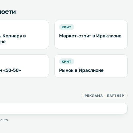
ности
КРИТ
 Корнару в
Маркет-стрит в Ираклионе
оне
КРИТ
н «50-50»
Рынок в Ираклионе
РЕКЛАМА · ПАРТНЁР
outs.