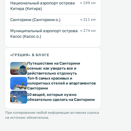
Национальный аэропорт острова
≈ 199 км
Китира (Китира)
Санторини (Санторини о.)
≈ 211 км
Муниципальный аэропорт острова
≈ 274 км
Касос (Касос о.)
«ГРЕЦИЯ» В БЛОГЕ
Путешествие на Санторини
осенью: как увидеть все и
действительно отдохнуть
Топ-5 самых красивых и
колоритных отелей и апартаментов
Санторини
10 вещей, которые нужно
обязательно сделать на Санторини
При копировании любой информации активная ссылка
на источник обязательна.