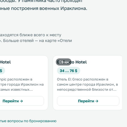
ободы. У памятника часто проходят
чные построения военных Ираклиона.
ходятся ближе всего к месту
. Больше отелей — на карте «Отели
Hotel
El Greco Hotel
1 км
 $
34 … 76 $
mpic расположен в
Отель El Greco расположен в
тре города Ираклион на
самом центре города Ираклион, в
самых известных
непосредственной близости от
орнару. Отель
всех достопримечательностей,
риентирован на
остановок общественного
Перейти →
Перейти →
ие бизнес-
транспорта, банков и
енников и гостей,
туристических магазинов. .
провести часть своего
 Ираклионе. .
тые вопросы по бронированию