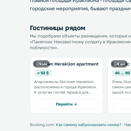
главной площади Ираклиона - площади Св
городские мероприятия, бывают праздни
Гостиницы рядом
Мы подобрали объекты размещения, которые на
«Памятник Неизвестному солдату в Ираклионе»
поблизости».
Old town Heraklion apartment
Olympic 
0 км
0 км
≈ 52 $
46 … 90
Апартаменты Old town Heraklion
Отель Oly
расположены в городе Ираклион.
самом цен
К услугам гостей терраса для
одной из 
загара, обычная терраса и
площадей, К
бесплатный Wi-Fi на всей
Olympic о
Перейти →
территории. Кухня оснащена
размещен
духовкой, тостером и чайником. .
путешеств
желающих 
отпуска в
Booking.com:
Как самому забронировать номер?
·
Час