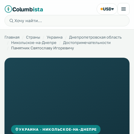
Columb
ista
USD
▾
Главная
Страны
Украина
Днепропетровская область
Никольское-на-Днепре
Достопримечательности
Памятник Святославу Игоревичу
УКРАИНА · НИКОЛЬСКОЕ-НА-ДНЕПРЕ