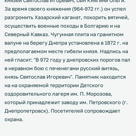
князей Святослав Игоревич, сын Княгини Ольги.
За время своего княжения (964-972 гг.) он успел
разгромить Хазарский каганат, покорить вятичей,
осуществить военные походы в Болгарию и на
Северный Кавказ. Чугунная плита на гранитном
валуне на берегу Днепра установлена в 1872 г. на
предполагаемом месте гибели князя. Надпись на
ней гласит: "В 972 году у днепровских порогов пал
в неравном бою с печенегами русский витязь,
князь Святослав Игоревич". Памятник находится
на на охраняемой территории Детского
оздоровительного лагеря им. П. Морозова,
который принадлежит заводу им. Петровского (г.
Днепропетровск). Посетителей сопровождает
охрана.