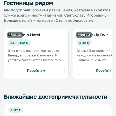
Гостиницы рядом
Мы подобрали объекты размещения, которые находятся
ближе всего к месту «Памятник Святославу Игоревичу».
Больше отелей — на карте «Отели поблизости».
Marco Polo Hotel
Dniprovskiy Dvir
18 км
20 км
24 … 112 $
≈ 12 $
Этот отель расположен на реке
Отель «Днепровский Дв
Днепр, в поселке Ульяновка. К
находится в поселке Ст
услугам гостей отеля Marco Polo
Кодаки, в 12 км от
закрытый и открытый бассейны,
Днепропетровска. К услугам
сауна, тренажерный зал и
гостей принадлежности
Перейти →
Перейти →
бильярд. .
барбекю, терраса для за
бесплатная частная пар
территории. .
Ближайшие достопримечательности
ДНЕПР