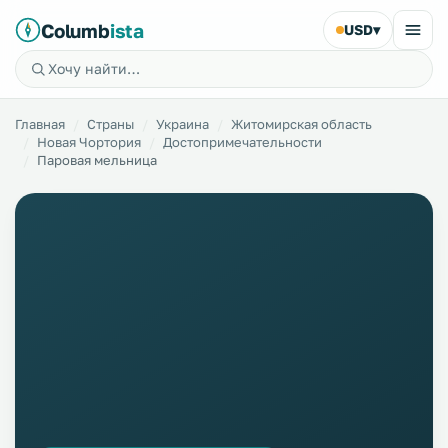
Columb
ista
USD
▾
Главная
Страны
Украина
Житомирская область
Новая Чортория
Достопримечательности
Паровая мельница