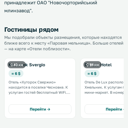
принадлежит ОАО "Новочорторийський
млинзавод".
Гостиницы рядом
Мы подобрали объекты размещения, которые находятся
ближе всего к месту «Паровая мельница». Больше отелей
— на карте «Отели поблизости».
Khutorok Svergio
De Lux Hotel
43 км
55 км
≈ 6 $
≈ 6 $
Отель «Хуторок Свержио»
Отель De Lux расположе
находится в поселке Чесновке. К
Хмельник. К услугам гостей бар и
услугам гостей бесплатный WiFi.
мини-маркет. В номерах
Двухместные номера Делюкс с 1
предоставляется беспла
кроватью располагают
Во всех номерах в рас
телевизором с плоским экраном и
гостей телевизор с каб
Перейти →
Перейти →
DVD-плеером, а также балконом. .
каналами и холодильник