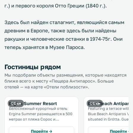
г.) и первого короля Отто Греции (1840 г.).
Здесь был найден сталагмит, являющийся самым
древним в Европе, также здесь были найдены
ракушки и человеческие останки в 1974-75г. Они
теперь хранятся в Музее Пароса.
Гостиницы рядом
Мы подобрали объекты размещения, которые находятся
ближе всего к месту «Пещера Антипарос». Больше
отелей — на карте «Отели поблизости».
Ergina Summer Resort
Blue Beach Antiparos
1 км
1 км
Белоснежный курортный отель
Featuring a terrace with 
Ergina Summer размещается в 500
Blue Beach Antiparos Villa 
метрах от пляжа Сорос и
situated in Grótta. Guests benefit
располагает апартаментами с
from balcony. Free WiFi is offered
собственной кухней и патио с
throughout the property. There is 
Перейти →
Перейти →