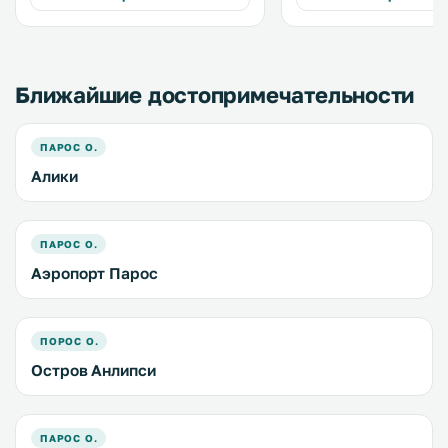
видом на Эгейское море. В зонах
seating area, a dining ar
общественного пользования
kitchen equipped with ov
предоставляется бесплатный WiFi.
.
Ближайшие достопримечательности
ПАРОС О.
Алики
ПАРОС О.
Аэропорт Парос
ПОРОС О.
Остров Анлипси
ПАРОС О.