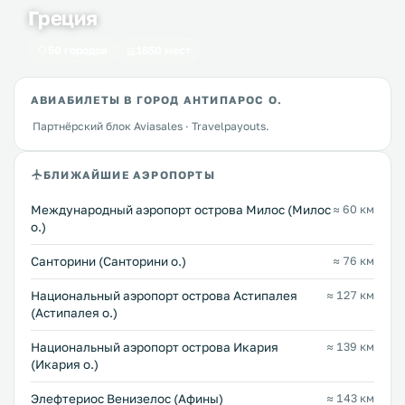
Греция
50 городов
1650 мест
АВИАБИЛЕТЫ В ГОРОД АНТИПАРОС О.
Партнёрский блок Aviasales · Travelpayouts.
БЛИЖАЙШИЕ АЭРОПОРТЫ
Междунарoдный аэропорт острова Милос (Милос
≈ 60 км
о.)
Санторини (Санторини о.)
≈ 76 км
Национальный аэропорт острова Астипалея
≈ 127 км
(Астипалея о.)
Национальный аэропорт острова Икария
≈ 139 км
(Икария о.)
Элефтериос Венизелос (Афины)
≈ 143 км