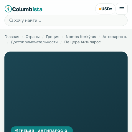
Columb
ista
USD
▾
Главная
Страны
Греция
Nomós Kerkýras
Антипарос о.
Достопримечательности
Пещера Антипарос
ГРЕЦИЯ · АНТИПАРОС О.