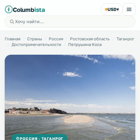
Columb
ista
USD
▾
Главная
Страны
Россия
Ростовская область
Таганрог
Достопримечательности
Петрушина Коса
РОССИЯ · ТАГАНРОГ