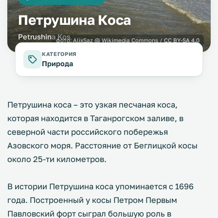
Петрушина Коса
Petrushina Kos
фото:
AlixSaz
@ Wikimedia Commons /
CC BY-SA 4.0
КАТЕГОРИЯ
Природа
Петрушина коса – это узкая песчаная коса,
которая находится в Таганрогском заливе, в
северной части российского побережья
Азовского моря. Расстояние от Беглицкой косы
около 25-ти километров.
В истории Петрушина коса упоминается с 1696
года. Построенный у косы Петром Первым
Павловский форт сыграл большую роль в