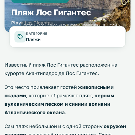
Пляж Лос Гигантес
Playa Los Gigantes
фото:
Диего Дельсо
@ Wikimedia Commons /
CC BY-SA 2.0
КАТЕГОРИЯ
Пляжи
Известный пляж Лос Гигантес расположен на
курорте Акантиладос де Лос Гигантес.
Это место привлекает гостей
живописными
скалами
, которые обрамляют пляж,
черным
вулканическим песком и синими волнами
Атлантического океана
.
Сам пляж небольшой и с одной сторону
окружен
скалами
, а с другой морским портом. Сюда