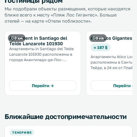
Гостиницы рядом
Мы подобрали объекты размещения, которые находятся
ближе всего к месту «Пляж Лос Гигантес». Больше
отелей — на карте «Отели поблизости».
Apartment in Santiago del
Atico Los Gigantes
0 км
0 км
Teide Lanzarote 101930
≈ 187 $
Апартаменты in Santiago del Teide
Lanzarote 101930 расположены в
Апартаменты Atico Los 
городе Акантиладо-де-Лос-
расположены в Сантьяг
Хигантес, в 300 метрах от скал
Тейде, в 24 км от Плайя 
Лос-Хигантес. К услугам гостей
Америкас и в 34 км от П
кухня с духовкой и
ла-Крус. К услугам гостей терраса
микроволновой печью. Среди
и бесплатная частная п
Перейти →
Перейти →
удобств телевизор. .
территории. .
Ближайшие достопримечательности
ТЕНЕРИФЕ