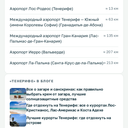
Аэропорт Лос-Родеос (Тенерифе)
≈ 13 км
Международный аэропорт Тенерифе — Южный
≈ 63 км
(имени Королевы Софии) (Гранадилья-де-Абона)
Международный аэропорт Гран-Канария (Лас-
≈ 135 км
Пальмас-де-Гран-Канария)
Аэропорт Иерро (Вальверде)
≈ 207 км
Аэропорт Ла-Пальма (Санта-Крус-де-ла-Пальма)
≈ 213 км
«ТЕНЕРИФЕ» В БЛОГЕ
Все о загаре и санскринах: как правильно
выбрать крем от загара, лучшие
солнцезащитные средства
Где отдохнуть на Тенерифе: все о курортах Лос-
Кристианос, Лас-Америкас и Коста Адехе
Лучшие курорты Тенерифе: где отдохнуть на
острове