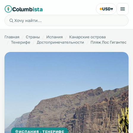
Columb
ista
USD
▾
Главная
Страны
Испания
Канарские острова
Тенерифе
Достопримечательности
Пляж Лос Гигантес
ИСПАНИЯ · ТЕНЕРИФЕ