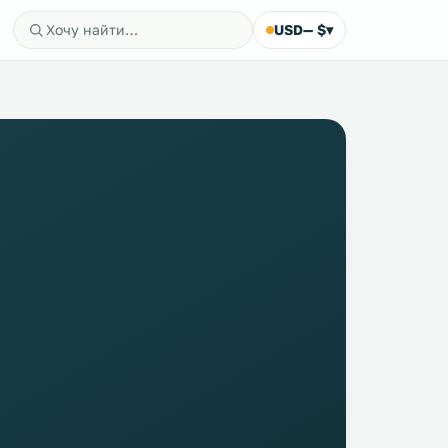
USD
— $
▾