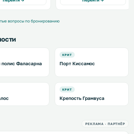
Перейти →
Перейти →
море. На территории работает
ыми балконами,
снэк-бар. .
 из которых — с видом
а бесплатная парковка. .
тые вопросы по бронированию
ности
КРИТ
 полис Фаласарна
Порт Киссамос
КРИТ
алос
Крепость Грамвуса
РЕКЛАМА · ПАРТНЁР