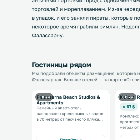
античный портовый город с одноимённым
торговлей и мореплаванием. Из-за чере
в упадок, и его заняли пираты, которые 
некоторое время грабили римлян. Недол
Фалассарну.
Гостиницы рядом
Мы подобрали объекты размещения, которые н
Фалассарна». Больше отелей — на карте «Отели
Falassarna Beach Studios &
Kalami 
0 км
0 км
Apartments
≈ 67 $
Семейный апарт-отель
расположен среди пышных садов
Комплекс 
в 70 метрах от песчаного пляжа
Apartment
Фаласарна. К услугам гостей бар-
метрах от 
ресторан с видом на Критское
услугам г
море, а также апартаменты и
традицион