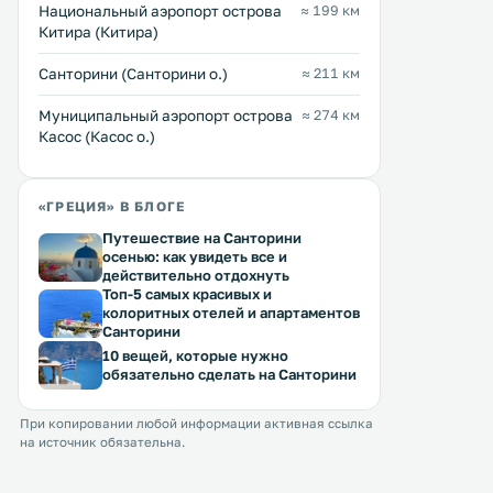
Перейти →
Перейти →
чайником. .
Национальный аэропорт острова
≈ 199 км
море, общая кухня и крытая
Китира (Китира)
меблированная терраса с
принадлежностями для барбекю. .
Санторини (Санторини о.)
≈ 211 км
Муниципальный аэропорт острова
≈ 274 км
Касос (Касос о.)
«ГРЕЦИЯ» В БЛОГЕ
Путешествие на Санторини
осенью: как увидеть все и
действительно отдохнуть
Топ-5 самых красивых и
колоритных отелей и апартаментов
Санторини
10 вещей, которые нужно
обязательно сделать на Санторини
При копировании любой информации активная ссылка
на источник обязательна.