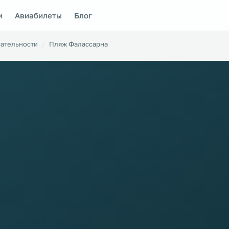
и
Авиабилеты
Блог
ательности
Пляж Фалассарна