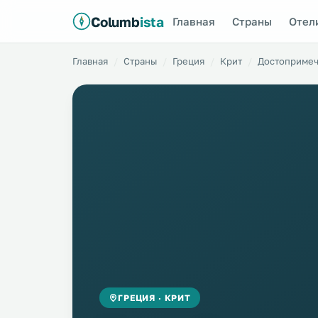
Columb
ista
Главная
Страны
Отел
Главная
Страны
Греция
Крит
Достопримеч
ГРЕЦИЯ · КРИТ