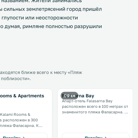
 названием. Жители занимались
ды сильных землетрясений город пришёл
по глупости или неосторожности
го думая, римляне полностью разрушили
аходятся ближе всего к месту «Пляж
 поблизости».
Rooms & Apartments
Falasarna Bay
0 км
Апарт-отель Falasarna Bay
расположен всего в 100 метрах от
знаменитого пляжа Фаласарна. К
Kalami Rooms &
услугам гостей номера-студио и
s расположен в 300
апартаменты с собственной
пляжа Фаласарна. К
кухней, бесплатным Wi-Fi и
остей ресторан
балконом с видом на Критское
ной кухни и номера с