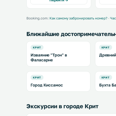
Перейти →
номера-студио с собственной
собственн
кухней и балконом с видом на
некоторые
море. .
на море. На территории
обустроен
Booking.com:
Как самому забронировать номер?
·
Час
Ближайшие достопримечатель
КРИТ
КРИТ
Изваяние "Трон" в
Древний
Фаласарне
КРИТ
КРИТ
Город Киссамос
Бухта Б
Экскурсии в городе Крит