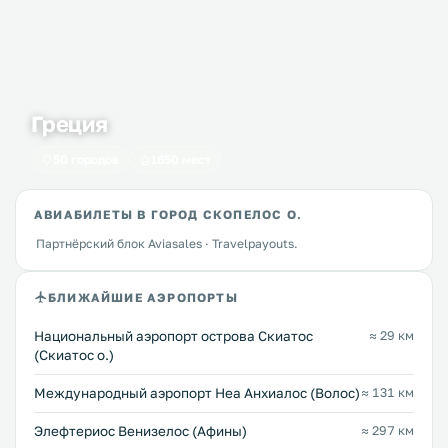
Греция
50 городов
1650 мест
АВИАБИЛЕТЫ В ГОРОД СКОПЕЛОС О.
Партнёрский блок Aviasales · Travelpayouts.
БЛИЖАЙШИЕ АЭРОПОРТЫ
Национальный аэропорт острова Скиатос
≈ 29 км
(Скиатос о.)
Международный аэропорт Неа Анхиалос (Волос)
≈ 131 км
Элефтериос Венизелос (Афины)
≈ 297 км