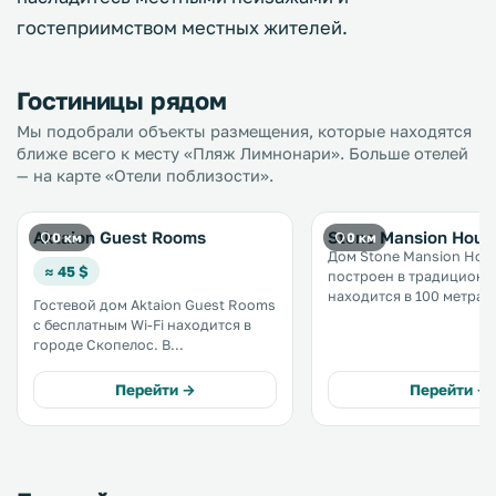
гостеприимством местных жителей.
Гостиницы рядом
Мы подобрали объекты размещения, которые находятся
ближе всего к месту «Пляж Лимнонари». Больше отелей
— на карте «Отели поблизости».
Aktaion Guest Rooms
Stone Mansion Hous
0 км
0 км
Дом Stone Mansion Hou
≈ 45 $
построен в традиционн
находится в 100 метрах
Гостевой дом Aktaion Guest Rooms
Скопелос, магазинов и
с бесплатным Wi-Fi находится в
ресторанов. К услугам гостей
городе Скопелос. В
полностью оборудован
распоряжении гостей телевизор с
апартаменты с балконом
плоским экраном. Гостевой дом
Перейти →
Перейти →
которого открывается в
Aktaion Guest Rooms находится в
или горы. .
200 метрах от порта Скопелос и 20
км от ближайшего аэропорта,
Скиатос. .