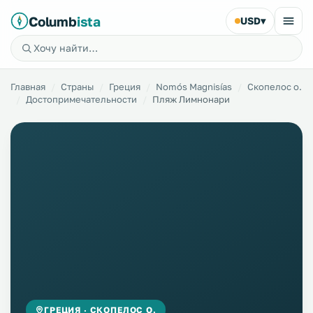
Columb
ista
USD
▾
Главная
Страны
Греция
Nomós Magnisías
Скопелос о.
Достопримечательности
Пляж Лимнонари
ГРЕЦИЯ · СКОПЕЛОС О.