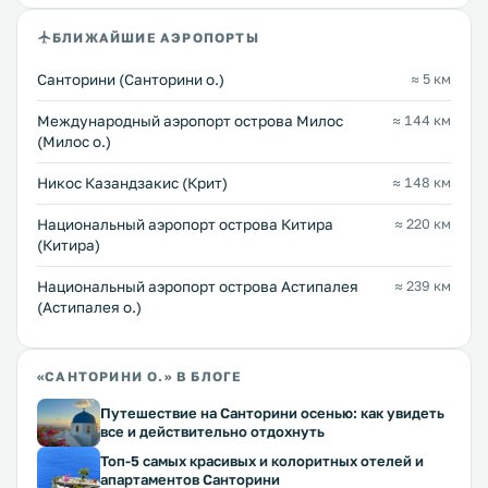
БЛИЖАЙШИЕ АЭРОПОРТЫ
Санторини (Санторини о.)
≈ 5 км
Междунарoдный аэропорт острова Милос
≈ 144 км
(Милос о.)
Никос Казандзакис (Крит)
≈ 148 км
Национальный аэропорт острова Китира
≈ 220 км
(Китира)
Национальный аэропорт острова Астипалея
≈ 239 км
(Астипалея о.)
«САНТОРИНИ О.» В БЛОГЕ
Путешествие на Санторини осенью: как увидеть
все и действительно отдохнуть
Топ-5 самых красивых и колоритных отелей и
апартаментов Санторини