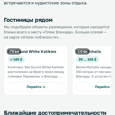
встречаются и нудистские зоны отдыха.
Гостиницы рядом
Мы подобрали объекты размещения, которые находятся
ближе всего к месту «Пляж Влихада». Больше отелей —
на карте «Отели поблизости».
Sea Sound White Katikies
Villa Michalis
0 км
0 км
≈ 185 $
39 … 162 $
Комплекс Sea Sound White Katikies
Вилла Michalis находитс
расположен на берегу моря между
150 метрах от песчаног
пляжами Периволос и Влихада. Он
Вличады. К услугам гостей
оформлен в эгейском стиле и
окруженный шезлонгам
стоит на частной территории
зонтиками открытый ба
Перейти →
Перейти →
площадью 13,4 гектара. .
бар у бассейна. К услугам гостей
номера с бесплатным Wi
собственным балконом. 
Ближайшие достопримечательности