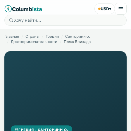
Columb
ista
USD
▾
Главная
Страны
Греция
Санторини о.
Достопримечательности
Пляж Влихада
ГРЕЦИЯ · САНТОРИНИ О.