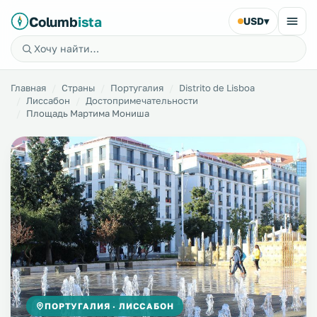
Columb
ista
USD
▾
Главная
Страны
Португалия
Distrito de Lisboa
Лиссабон
Достопримечательности
Площадь Мартима Мониша
ПОРТУГАЛИЯ · ЛИССАБОН