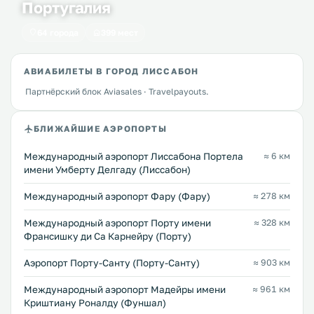
Португалия
64 города
399 мест
АВИАБИЛЕТЫ В ГОРОД ЛИССАБОН
Партнёрский блок Aviasales · Travelpayouts.
БЛИЖАЙШИЕ АЭРОПОРТЫ
Международный аэропорт Лиссабона Портела
≈ 6 км
имени Умберту Делгаду (Лиссабон)
Международный аэропорт Фару (Фару)
≈ 278 км
Международный аэропорт Порту имени
≈ 328 км
Франсишку ди Са Карнейру (Порту)
Аэропорт Порту-Санту (Порту-Санту)
≈ 903 км
Международный аэропорт Мадейры имени
≈ 961 км
Криштиану Роналду (Фуншал)