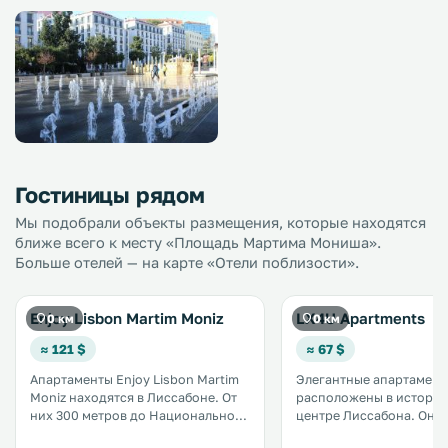
Гостиницы рядом
Мы подобрали объекты размещения, которые находятся
ближе всего к месту «Площадь Мартима Мониша».
Больше отелей — на карте «Отели поблизости».
Enjoy Lisbon Martim Moniz
LX4U Apartments
0 км
0 км
≈ 121 $
≈ 67 $
Апартаменты Enjoy Lisbon Martim
Элегантные апартамент
Moniz находятся в Лиссабоне. От
расположены в истори
них 300 метров до Национального
центре Лиссабона. Они находятся
театра королевы Марии II. Гости
на площади Мартим Мон