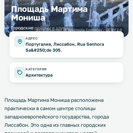
Площадь Мартима
Мониша
Городские районы и улицы
фото:
Dguendel
@ Wikimedia Commons /
CC BY 2.0
АДРЕС
Португалия, Лиссабон, Rua Senhora
Sa&#250;de 305.
КАТЕГОРИЯ
Архитектура
Площадь Мартима Мониша расположена
практически в самом центре столицы
западноевропейского государства, города
Лиссабон. Это одна из главных городских