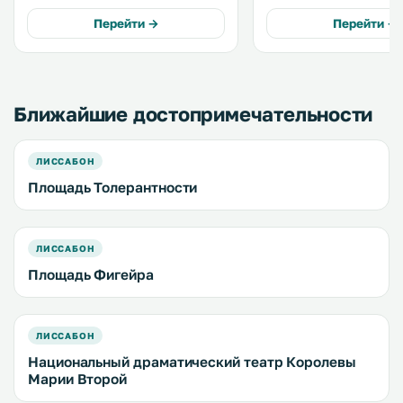
могут воспользоваться
некоторых апартамента
бесплатным Wi-Fi и частной
терраса, а из окон друг
Перейти →
Перейти →
парковкой на территории. .
апартаментов открывает
замок Сан-Хорхе. .
Ближайшие достопримечательности
ЛИССАБОН
Площадь Толерантности
ЛИССАБОН
Площадь Фигейра
ЛИССАБОН
Национальный драматический театр Королевы
Марии Второй