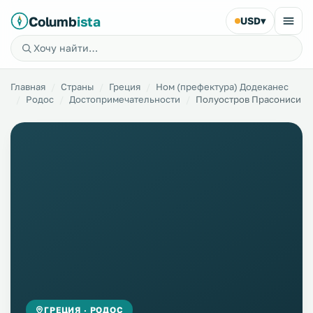
Columb
ista
USD
▾
Главная
Страны
Греция
Ном (префектура) Додеканес
Родос
Достопримечательности
Полуостров Прасониси
ГРЕЦИЯ · РОДОС