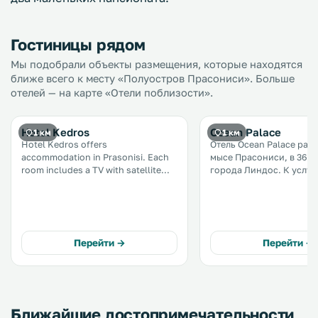
Гостиницы рядом
Мы подобрали объекты размещения, которые находятся
ближе всего к месту «Полуостров Прасониси». Больше
отелей — на карте «Отели поблизости».
Hotel Kedros
Ocean Palace
1 км
1 км
Hotel Kedros offers
Отель Ocean Palace рас
accommodation in Prasonisi. Each
мысе Прасониси, в 36 к
room includes a TV with satellite
города Линдос. К услугам гостей
channels. You will find a kettle in
номера, оснащенные
the room. Rooms are fitted with a
кондиционером, и бесп
private bathroom fitted with a bath
частная парковка. В отеле
or shower. There is ticket service at
работает ресторан. .
the property. .
Перейти →
Перейти →
Ближайшие достопримечательности