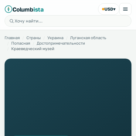
Columb
ista
USD
▾
Главная
Страны
Украина
Луганская область
Попасная
Достопримечательности
Краеведческий музей