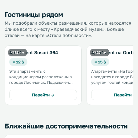
Гостиницы рядом
Мы подобрали объекты размещения, которые находятся
ближе всего к месту «Краеведческий музей». Больше
отелей — на карте «Отели поблизости».
Apartment Sosuri 364
Apartment na Gorba
31 км
27 км
≈ 12 $
≈ 15 $
Эти апартаменты с
Апартаменты «На Горба
кондиционером расположены в
находятся в городе Бахму
городе Лисичанск. Подключен
услугам гостей кондиц
бесплатный Wi-Fi. Гостям
бесплатный Wi-Fi во всех
предоставляются полотенца и
Перейти →
Перейти →
постельное белье. .
Ближайшие достопримечательности