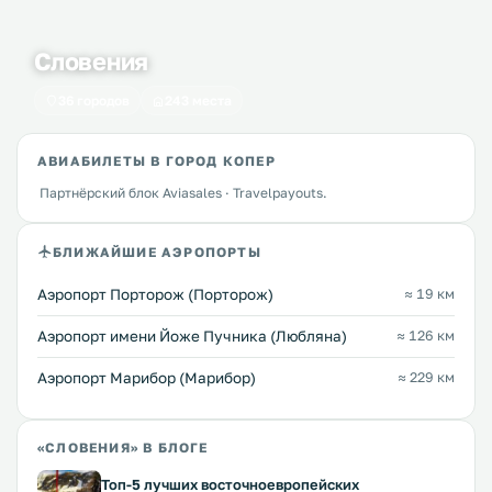
Словения
36 городов
243 места
АВИАБИЛЕТЫ В ГОРОД КОПЕР
Партнёрский блок Aviasales · Travelpayouts.
БЛИЖАЙШИЕ АЭРОПОРТЫ
Аэропорт Порторож (Порторож)
≈ 19 км
Аэропорт имени Йоже Пучника (Любляна)
≈ 126 км
Аэропорт Марибор (Марибор)
≈ 229 км
«СЛОВЕНИЯ» В БЛОГЕ
Топ-5 лучших восточноевропейских