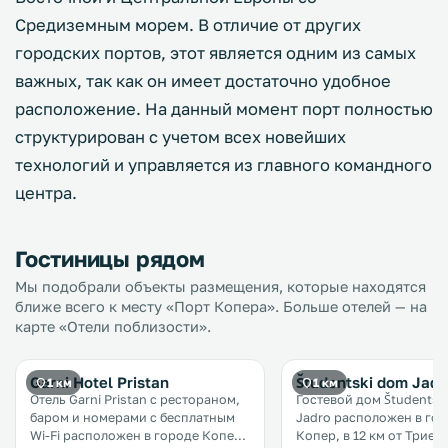
Средиземным морем. В отличие от других
городских портов, этот является одним из самых
важных, так как он имеет достаточно удобное
расположение. На данный момент порт полностью
структурирован с учетом всех новейших
технологий и управляется из главного командного
центра.
Гостиницы рядом
Мы подобрали объекты размещения, которые находятся
ближе всего к месту «Порт Копера». Больше отелей — на
карте «Отели поблизости».
Garni Hotel Pristan
Študentski dom Jadr
1 км
1 км
Отель Garni Pristan с рестораном,
Гостевой дом Študentsk
баром и номерами с бесплатным
Jadro расположен в го
Wi-Fi расположен в городе Копер,
Копер, в 12 км от Триеста