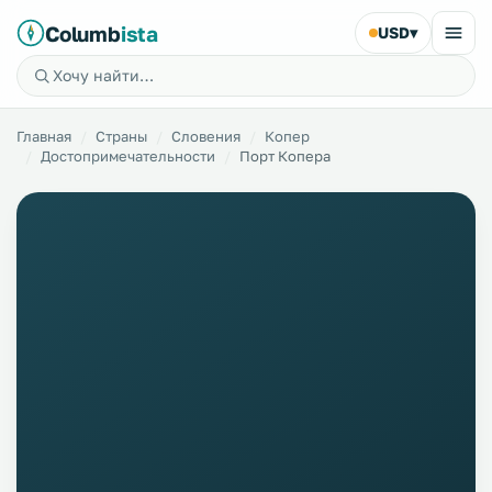
Columb
ista
USD
▾
Главная
Страны
Словения
Копер
Достопримечательности
Порт Копера