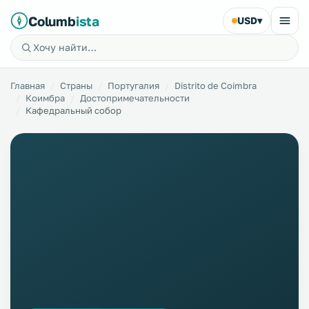
Columb
ista
USD
▾
Главная
Страны
Португалия
Distrito de Coimbra
Коимбра
Достопримечательности
Кафедральный собор