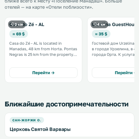
ближе всего к месту «Поселение Манадаш». Больше
отелей — на карте «Отели поблизости».
Casa do Zé - AL
Urzelina GuestHous
0 км
4 км
≈ 69 $
≈ 35 $
Casa do Zé - AL is located in
Гостевой дом Urzelina 
Manadas, 48 km from Horta. Pontas
в городе Урзелина, в 45
Negras is 25 km from the property.
города Орта. К услугам гостей
All units include a seating area.
бесплатный Wi-Fi и бес
Some units feature a dining area
частная парковка.
and/or patio. All units have a
Предоставляются беспл
Перейти →
Перейти →
kitchen fitted with an oven and
туалетно-косметически
microwave. .
принадлежности и фен. 
распоряжении гостей 
лаундж. .
Ближайшие достопримечательности
САН-ЖОРЖИ О.
Церковь Святой Варвары