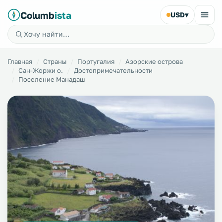
Columb
ista
USD
▾
Главная
Страны
Португалия
Азорские острова
Сан-Жоржи о.
Достопримечательности
Поселение Манадаш