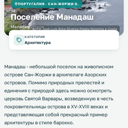
ПОРТУГАЛИЯ · САН-ЖОРЖИ О.
Поселение Манадаш
Manadas village
фото:
José Luís Ávila Silveira/Pedro Noronha e Costa
КАТЕГОРИЯ
Архитектура
Манадаш - небольшой поселок на живописном
острове Сан-Жоржи в архипелаге Азорских
островов. Помимо природных прелестей и
единения с природой здесь можно осмотреть
церковь Святой Варвары, возведенную в честь
покровительницы острова в XV-XVIII веках и
представляющая собой прекрасный пример
архитектуры в стиле барокко.