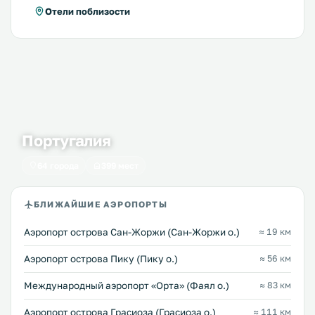
Отели поблизости
Португалия
64 города
399 мест
БЛИЖАЙШИЕ АЭРОПОРТЫ
Аэропорт острова Сан-Жоржи (Сан-Жоржи о.)
≈ 19 км
Аэропорт острова Пику (Пику о.)
≈ 56 км
Международный аэропорт «Орта» (Фаял о.)
≈ 83 км
Аэропорт острова Грасиоза (Грасиоза о.)
≈ 111 км