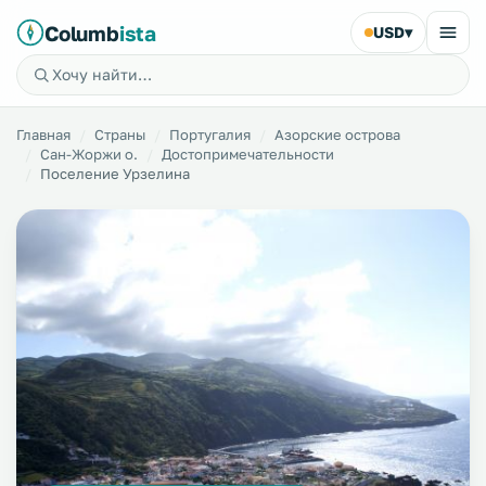
Columb
ista
USD
▾
Главная
Страны
Португалия
Азорские острова
Сан-Жоржи о.
Достопримечательности
Поселение Урзелина