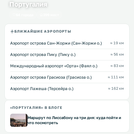
Португалия
64 города
399 мест
БЛИЖАЙШИЕ АЭРОПОРТЫ
Аэропорт острова Сан-Жоржи (Сан-Жоржи о.)
≈ 19 км
Аэропорт острова Пику (Пику о.)
≈ 56 км
Международный аэропорт «Орта» (Фаял о.)
≈ 83 км
Аэропорт острова Грасиоза (Грасиоза о.)
≈ 111 км
Аэропорт Лажеша (Терсейра о.)
≈ 162 км
«ПОРТУГАЛИЯ» В БЛОГЕ
Маршрут по Лиссабону на три дня: куда пойти и
что посмотреть