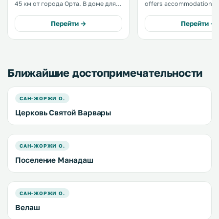
45 км от города Орта. В доме для
offers accommodation in 
отпуска есть балкон. К услугам
Free private parking is av
гостей полотенца, постельное
site. Each room has a flat-screen TV
Перейти →
Перейти →
белье и кухня. .
with cable channels. .
Ближайшие достопримечательности
САН-ЖОРЖИ О.
Церковь Святой Варвары
САН-ЖОРЖИ О.
Поселение Манадаш
САН-ЖОРЖИ О.
Велаш