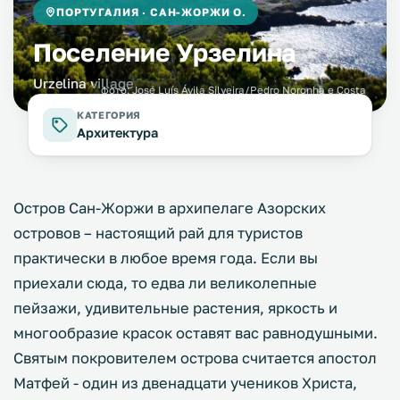
ПОРТУГАЛИЯ · САН-ЖОРЖИ О.
Поселение Урзелина
Urzelina village
фото:
José Luís Ávila Silveira/Pedro Noronha e Costa
КАТЕГОРИЯ
Архитектура
Остров Сан-Жоржи в архипелаге Азорских
островов – настоящий рай для туристов
практически в любое время года. Если вы
приехали сюда, то едва ли великолепные
пейзажи, удивительные растения, яркость и
многообразие красок оставят вас равнодушными.
Святым покровителем острова считается апостол
Матфей - один из двенадцати учеников Христа,