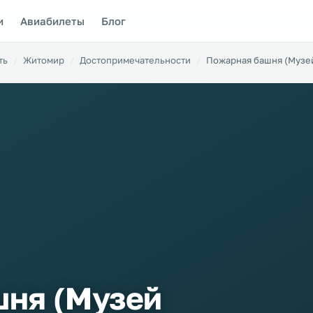
и
Авиабилеты
Блог
ть
Житомир
Достопримечательности
Пожарная башня (Музе
шня (Музей