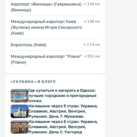
Аэропорт «Винница» (Гавришовка)
≈ 134 км
(Винница)
Международный аэропорт Киев
≈ 138 км
(Жуляны) имени Игоря Сикорского
(Киев)
Борисполь (Киев)
≈ 174 км
Междунарoдный аэропорт "Ровно"
≈ 201 км
(Ровно)
«УКРАИНА» В БЛОГЕ
Где купаться и загорать в Одессе:
лучшие городские и пригородные
пляжи
На машине через 5 стран: Украина,
Словакия, Австрия, Венгрия,
Румыния. День 7: Мукачево
На машине через 5 стран: Украина,
Словакия, Австрия, Венгрия,
Румыния. День 1: Ужгород