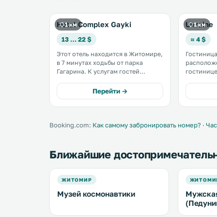
Hotel Complex Gayki
Ukraine
1 км
1 км
13 … 22 $
≈ 4 $
Этот отель находится в Житомире,
Гостиница
в 7 минутах ходьбы от парка
расположе
Гагарина. К услугам гостей
гостинице раб
бесплатный Wi-Fi и ресторан кухни
гостей ча
фьюжн. Номера оснащены
прилегающе
Перейти →
кондиционерами и телевизорами
размещают
с плоскими экранами. .
собственн
Booking.com:
Как самому забронировать номер?
·
Час
Ближайшие достопримечатель
ЖИТОМИР
ЖИТОМИ
Музей космонавтики
Мужская
(Педуни