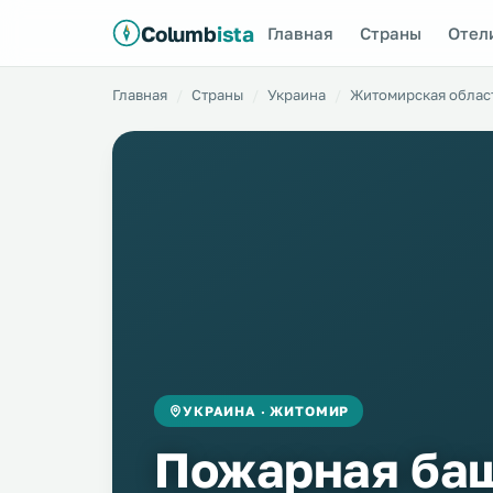
Columb
ista
Главная
Страны
Отел
Главная
Страны
Украина
Житомирская облас
УКРАИНА · ЖИТОМИР
Пожарная ба