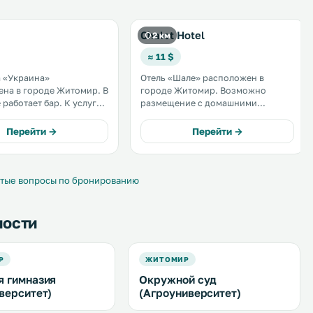
Chalet Hotel
2 км
≈ 11 $
 «Украина»
Отель «Шале» расположен в
на в городе Житомир. В
городе Житомир. Возможно
отает бар. К услугам
размещение с домашними
стная парковка на
животными. На территории
й территории. Гости
работает ресторан,
Перейти →
Перейти →
ся в номерах с
предоставляется бесплатный Wi-Fi
ой ванной комнатой. .
и обустроена бесплатная частная
парковка. .
тые вопросы по бронированию
ности
Р
ЖИТОМИР
 гимназия
Окружной суд
верситет)
(Агроуниверситет)