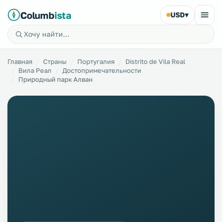
Columb
ista
USD
▾
Главная
Страны
Португалия
Distrito de Vila Real
Вила Реал
Достопримечательности
Природный парк Алван