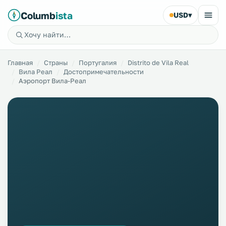
Columb
ista
USD
▾
Главная
Страны
Португалия
Distrito de Vila Real
Вила Реал
Достопримечательности
Аэропорт Вила-Реал