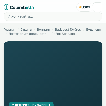
Columb
ista
USD
▾
Главная
Страны
Венгрия
Budapest főváros
Будапешт
Достопримечательности
Район Белварош
ВЕНГРИЯ · БУДАПЕШТ