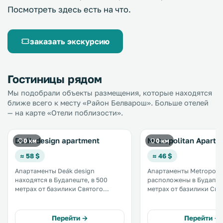
Посмотреть здесь есть на что.
заказать экскурсию
Гостиницы рядом
Мы подобрали объекты размещения, которые находятся
ближе всего к месту «Район Белварош». Больше отелей
— на карте «Отели поблизости».
Deák design apartment
Metropolitan Apartm
0 км
0 км
≈ 58 $
≈ 46 $
Апартаменты Deák design
Апартаменты Metropolit
находятся в Будапеште, в 500
расположены в Будапеш
метрах от базилики Святого
метрах от базилики Свя
Стефана и в 700 метрах от
Иштвана. К услугам гостей
Цепного моста. Из апартаментов
бесплатный Wi-Fi. В числе удобств
открывается вид на город. Во всех
апартаментов мини-кухня. Го
Перейти →
Перейти →